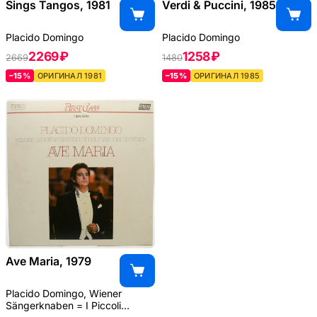
Sings Tangos, 1981
Verdi & Puccini, 1985
Placido Domingo
Placido Domingo
2269 ₽
1258 ₽
2669
1480
–15%
ОРИГИНАЛ 1981
–15%
ОРИГИНАЛ 1985
Ave Maria, 1979
Placido Domingo, Wiener
Sängerknaben = I Piccoli