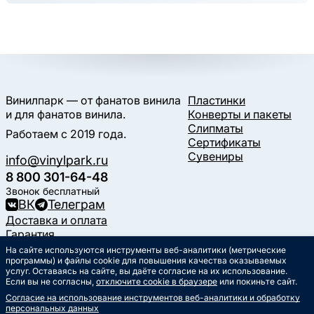
Винилпарк — от фанатов винила
Пластинки
и для фанатов винила.
Конверты и пакеты
Слипматы
Работаем с 2019 года.
Сертификаты
Сувениры
info@vinylpark.ru
8 800 301-64-48
Звонок бесплатный
ВК
Телеграм
Доставка и оплата
Гарантия
Контакты
На сайте используются инструменты веб-аналитики (метрические
Статьи
программы) и файлы cookie для повышения качества оказываемых
услуг. Оставаясь на сайте, вы даёте согласие на их использование.
Музыкальный календарь
Если вы не согласны,
отключите cookie в браузере
или покиньте сайт.
Документы
Согласие на использование инструментов веб-аналитики и обработку
Публичная оферта
персональных данных