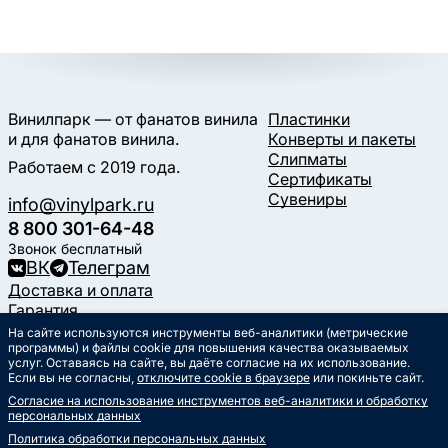
Винилпарк — от фанатов винила
Пластинки
и для фанатов винила.
Конверты и пакеты
Слипматы
Работаем с 2019 года.
Сертификаты
Сувениры
info@vinylpark.ru
8 800 301-64-48
Звонок бесплатный
ВК
Телеграм
Доставка и оплата
Гарантия
Контакты
На сайте используются инструменты веб-аналитики (метрические
Статьи
программы) и файлы cookie для повышения качества оказываемых
услуг. Оставаясь на сайте, вы даёте согласие на их использование.
Музыкальный календарь
Если вы не согласны,
отключите cookie в браузере
или покиньте сайт.
Документы
Согласие на использование инструментов веб-аналитики и обработку
Публичная оферта
персональных данных
Политика обработки
персональных данных
Политика обработки персональных данных