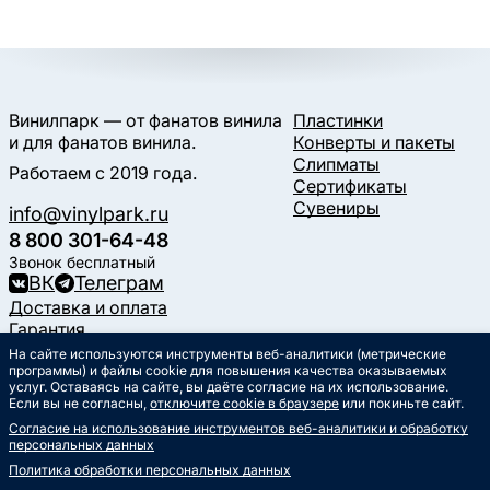
Винилпарк — от фанатов винила
Пластинки
и для фанатов винила.
Конверты и пакеты
Слипматы
Работаем с 2019 года.
Сертификаты
Сувениры
info@vinylpark.ru
8 800 301-64-48
Звонок бесплатный
ВК
Телеграм
Доставка и оплата
Гарантия
Контакты
На сайте используются инструменты веб-аналитики (метрические
Статьи
программы) и файлы cookie для повышения качества оказываемых
услуг. Оставаясь на сайте, вы даёте согласие на их использование.
Музыкальный календарь
Если вы не согласны,
отключите cookie в браузере
или покиньте сайт.
Документы
Согласие на использование инструментов веб-аналитики и обработку
Публичная оферта
персональных данных
Политика обработки
персональных данных
Политика обработки персональных данных
Согласие на обработку
персональных данных