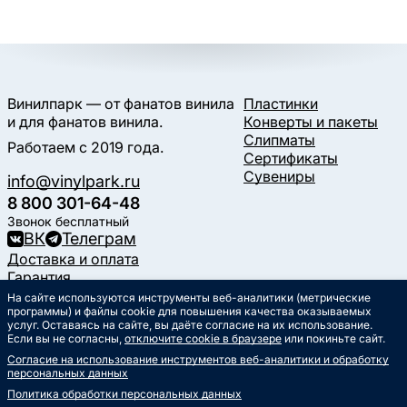
Винилпарк — от фанатов винила
Пластинки
и для фанатов винила.
Конверты и пакеты
Слипматы
Работаем с 2019 года.
Сертификаты
Сувениры
info@vinylpark.ru
8 800 301-64-48
Звонок бесплатный
ВК
Телеграм
Доставка и оплата
Гарантия
Контакты
На сайте используются инструменты веб-аналитики (метрические
Статьи
программы) и файлы cookie для повышения качества оказываемых
услуг. Оставаясь на сайте, вы даёте согласие на их использование.
Музыкальный календарь
Если вы не согласны,
отключите cookie в браузере
или покиньте сайт.
Документы
Согласие на использование инструментов веб-аналитики и обработку
Публичная оферта
персональных данных
Политика обработки
персональных данных
Политика обработки персональных данных
Согласие на обработку
персональных данных