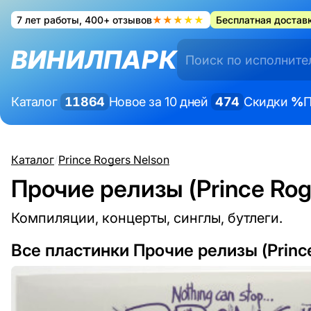
7 лет работы, 400+ отзывов
★★★★★
Бесплатная доставк
ВИНИЛПАРК
Каталог
11864
Новое за 10 дней
474
Скидки
%
П
Каталог
/
Prince Rogers Nelson
Прочие релизы (Prince Rog
Компиляции, концерты, синглы, бутлеги.
Все пластинки Прочие релизы (Princ