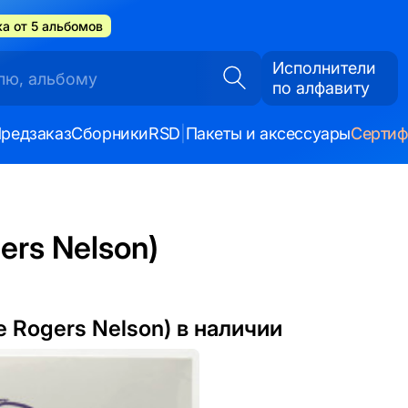
а от 5 альбомов
Исполнители
по алфавиту
редзаказ
Сборники
RSD
|
Пакеты и аксессуары
Серти
ers Nelson)
e Rogers Nelson) в наличии