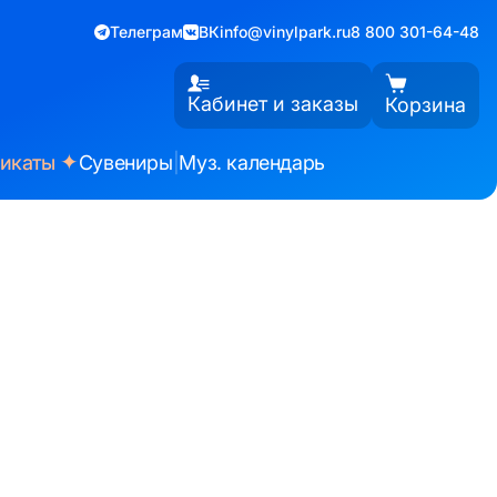
Телеграм
ВК
info@vinylpark.ru
8 800 301-64-48
Кабинет и заказы
Корзина
✦
фикаты
Сувениры
|
Муз. календарь