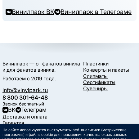
Винилпарк ВК
Винилпарк в Телеграме
Винилпарк — от фанатов винила
Пластинки
и для фанатов винила.
Конверты и пакеты
Слипматы
Работаем с 2019 года.
Сертификаты
Сувениры
info@vinylpark.ru
8 800 301-64-48
Звонок бесплатный
ВК
Телеграм
Доставка и оплата
Гарантия
Контакты
На сайте используются инструменты веб-аналитики (метрические
Статьи
программы) и файлы cookie для повышения качества оказываемых