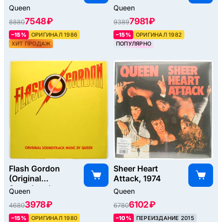
Queen
Queen
7548 ₽
7981 ₽
8880
9389
–15%
ОРИГИНАЛ 1986
–15%
ОРИГИНАЛ 1982
ХИТ ПРОДАЖ
ПОПУЛЯРНО
Flash Gordon
Sheer Heart
(Original
Attack, 1974
Soundtrack
Queen
Queen
Music), 1980
3978 ₽
6102 ₽
4680
6780
–15%
ОРИГИНАЛ 1980
–10%
ПЕРЕИЗДАНИЕ 2015