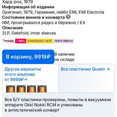
Хард-рок, 1979
Информация об издании
Оригинал, 1979, Германия, лейбл EMI, EMI Electrola
?
Состояние винила и конверта
NM, проигрывался редко и бережно / EX
Описание
2LP, Gatefold, inner sleeves
11669₽
−15%
ОРИГИНАЛ 1979
ПОПУЛЯРНО
В наличии
В корзину, 9919 ₽
на складе
Другие варианты
Все пластинки Queen →
этого альбома
от 9989₽
→
Все Б/У пластинки проверены, помыты в вакуумном
аппарате Okki Nokki RCM и упакованы
в антистатический конверт