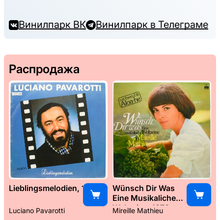
Винилпарк ВК
Винилпарк в Телеграме
Распродажа
Lieblingsmelodien, 1989
Wünsch Dir Was
Eine Musikaliche
Weltreise, 1976
Luciano Pavarotti
Mireille Mathieu