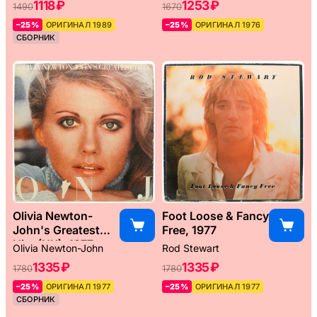
1118 ₽
1253 ₽
1490
1670
–25%
ОРИГИНАЛ 1989
–25%
ОРИГИНАЛ 1976
СБОРНИК
Olivia Newton-
Foot Loose & Fancy
John's Greatest
Free, 1977
Hits (UK), 1977
Olivia Newton-John
Rod Stewart
1335 ₽
1335 ₽
1780
1780
–25%
ОРИГИНАЛ 1977
–25%
ОРИГИНАЛ 1977
СБОРНИК