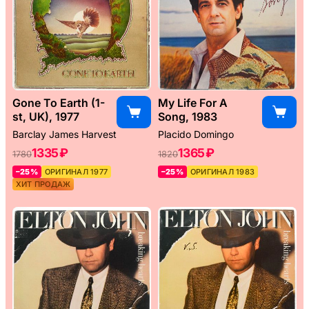
Gone To Earth (1-
My Life For A
st, UK), 1977
Song, 1983
Barclay James Harvest
Placido Domingo
1335 ₽
1365 ₽
1780
1820
–25%
ОРИГИНАЛ 1977
–25%
ОРИГИНАЛ 1983
ХИТ ПРОДАЖ