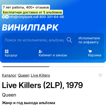
7 лет работы, 400+ отзывов
Бесплатная доставка от 5 альбомов
info@vinylpark.ru
8 800 301-64-48
ВИНИЛПАРК
Исполнители
по алфавиту
Кабинет и заказы
Корзина
Каталог
Реальные фото пластинки.
Нажмите, чтобы увеличить
Каталог
/
Queen
/
Live Killers
Live Killers (2LP), 1979
Queen
Жанр и год выхода альбома