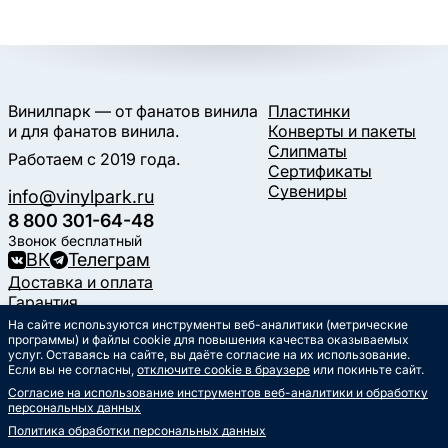
Винилпарк — от фанатов винила
Пластинки
и для фанатов винила.
Конверты и пакеты
Слипматы
Работаем с 2019 года.
Сертификаты
Сувениры
info@vinylpark.ru
8 800 301-64-48
Звонок бесплатный
ВК
Телеграм
Доставка и оплата
Гарантия
Контакты
На сайте используются инструменты веб-аналитики (метрические
Статьи
программы) и файлы cookie для повышения качества оказываемых
услуг. Оставаясь на сайте, вы даёте согласие на их использование.
Музыкальный календарь
Если вы не согласны,
отключите cookie в браузере
или покиньте сайт.
Документы
Согласие на использование инструментов веб-аналитики и обработку
Публичная оферта
персональных данных
Политика обработки
персональных данных
Политика обработки персональных данных
Согласие на обработку
персональных данных