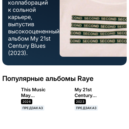
коллабораций
к сольной
карьере,
выпустив
высокооцененный
альбом My 21st
Century Blues
(2023).
Популярные альбомы Raye
This Music
My 21st
May
Century
Contain
Blues
2026
2023
Hope
ПРЕДЗАКАЗ
ПРЕДЗАКАЗ