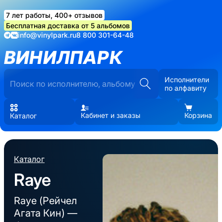
7 лет работы, 400+ отзывов
Бесплатная доставка от 5 альбомов
info@vinylpark.ru
8 800 301-64-48
ВИНИЛПАРК
Исполнители
по алфавиту
Кабинет и заказы
Корзина
Каталог
Каталог
Raye
Raye (Рейчел
Агата Кин) —