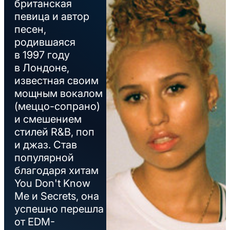
британская
певица и автор
песен,
родившаяся
в 1997 году
в Лондоне,
известная своим
мощным вокалом
(меццо-сопрано)
и смешением
стилей R&B, поп
и джаз. Став
популярной
благодаря хитам
You Don't Know
Me и Secrets, она
успешно перешла
от EDM-