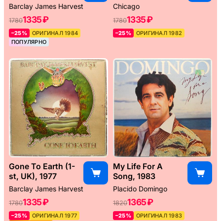
Barclay James Harvest
Chicago
1335 ₽
1335 ₽
1780
1780
–25%
ОРИГИНАЛ 1984
–25%
ОРИГИНАЛ 1982
ПОПУЛЯРНО
Gone To Earth (1-
My Life For A
st, UK), 1977
Song, 1983
Barclay James Harvest
Placido Domingo
1335 ₽
1365 ₽
1780
1820
–25%
ОРИГИНАЛ 1977
–25%
ОРИГИНАЛ 1983