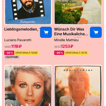
Lieblingsmelodien, 1989
Wünsch Dir Was
Eine Musikaliche
Weltreise, 1976
Luciano Pavarotti
Mireille Mathieu
1118 ₽
1253 ₽
1490
1670
–25%
ОРИГИНАЛ 1989
–25%
ОРИГИНАЛ 1976
СБОРНИК