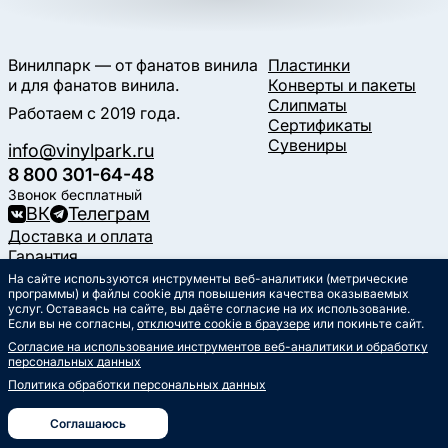
Винилпарк — от фанатов винила
Пластинки
и для фанатов винила.
Конверты и пакеты
Слипматы
Работаем с 2019 года.
Сертификаты
Сувениры
info@vinylpark.ru
8 800 301-64-48
Звонок бесплатный
ВК
Телеграм
Доставка и оплата
Гарантия
Контакты
На сайте используются инструменты веб-аналитики (метрические
Статьи
программы) и файлы cookie для повышения качества оказываемых
услуг. Оставаясь на сайте, вы даёте согласие на их использование.
Музыкальный календарь
Если вы не согласны,
отключите cookie в браузере
или покиньте сайт.
Документы
Согласие на использование инструментов веб-аналитики и обработку
Публичная оферта
персональных данных
Политика обработки
персональных данных
Политика обработки персональных данных
Согласие на обработку
персональных данных
Соглашаюсь