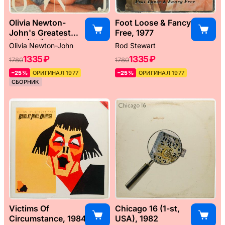
Olivia Newton-
Foot Loose & Fancy
John's Greatest
Free, 1977
Hits (UK), 1977
Olivia Newton-John
Rod Stewart
1335 ₽
1335 ₽
1780
1780
–25%
ОРИГИНАЛ 1977
–25%
ОРИГИНАЛ 1977
СБОРНИК
Victims Of
Chicago 16 (1-st,
Circumstance, 1984
USA), 1982