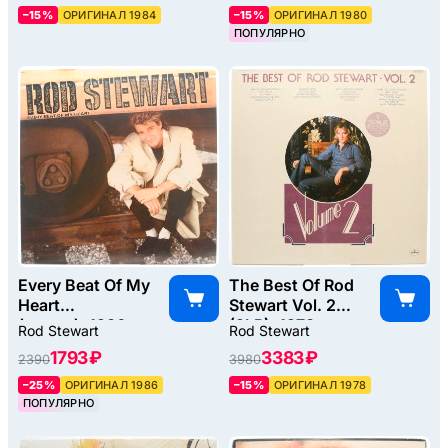
–15%
ОРИГИНАЛ 1984
–15%
ОРИГИНАЛ 1980
ПОПУЛЯРНО
Every Beat Of My
The Best Of Rod
Heart
Stewart Vol. 2
(poster), 1986
(2LP), 1978
Rod Stewart
Rod Stewart
1793 ₽
3383 ₽
2390
3980
–25%
ОРИГИНАЛ 1986
–15%
ОРИГИНАЛ 1978
ПОПУЛЯРНО