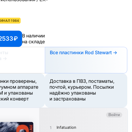
ИНАЛ 1984
В наличии
2533 ₽
на складе
анты
Все пластинки Rod Stewart →
а
→
инки проверены,
Доставка в ПВЗ, постаматы,
уумном аппарате
почтой, курьером. Посылки
M и упакованы
надёжно упакованы
ский конверт
и застрахованы