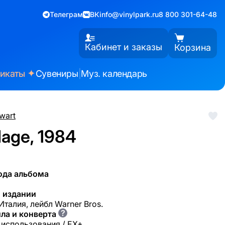
Телеграм
ВК
info@vinylpark.ru
8 800 301-64-48
Кабинет и заказы
Корзина
✦
фикаты
Сувениры
|
Муз. календарь
wart
age, 1984
ода альбома
 издании
Италия, лейбл Warner Bros.
?
ла и конверта
 использования / EX+