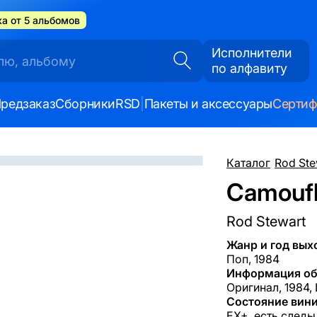
а от 5 альбомов
Исполнители
по алфавиту
редзаказ
Сборники
RSD
|
Пакеты и аксессуары
Серти
Каталог
/
Rod Ste
Camoufl
Rod Stewart
Жанр и год вых
Поп, 1984
Информация об
Оригинал, 1984, 
Состояние вини
EX+, есть следы