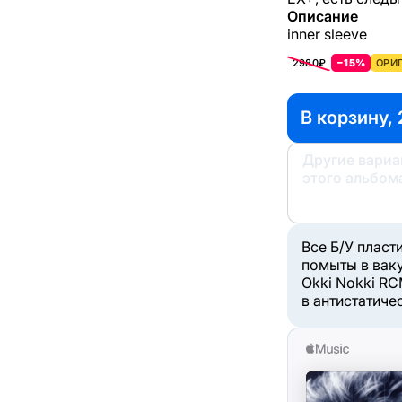
Описание
inner sleeve
2980₽
−15%
ОРИГ
В корзину, 
Другие вари
этого альбом
Все Б/У пласт
помыты в вак
Okki Nokki RC
в антистатиче