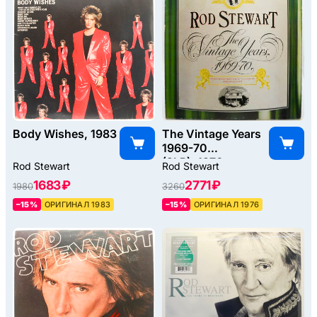
Body Wishes, 1983
The Vintage Years
1969-70
(2LP), 1976
Rod Stewart
Rod Stewart
1683 ₽
2771 ₽
1980
3260
–15%
ОРИГИНАЛ 1983
–15%
ОРИГИНАЛ 1976