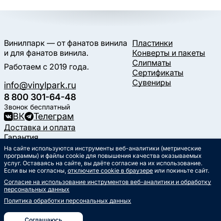
Винилпарк — от фанатов винила
Пластинки
и для фанатов винила.
Конверты и пакеты
Слипматы
Работаем с 2019 года.
Сертификаты
Сувениры
info@vinylpark.ru
8 800 301-64-48
Звонок бесплатный
ВК
Телеграм
Доставка и оплата
Гарантия
Контакты
На сайте используются инструменты веб-аналитики (метрические
программы) и файлы cookie для повышения качества оказываемых
Статьи
услуг. Оставаясь на сайте, вы даёте согласие на их использование.
Музыкальный календарь
Если вы не согласны,
отключите cookie в браузере
или покиньте сайт.
Документы
Согласие на использование инструментов веб-аналитики и обработку
Публичная оферта
персональных данных
Политика обработки
персональных данных
Политика обработки персональных данных
Согласие на обработку
персональных данных
Соглашаюсь