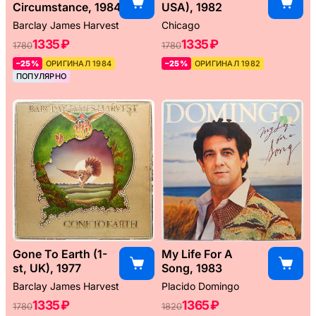
Circumstance, 1984
USA), 1982
Barclay James Harvest
Chicago
1335 ₽
1335 ₽
1780
1780
–25%
ОРИГИНАЛ 1984
–25%
ОРИГИНАЛ 1982
ПОПУЛЯРНО
Gone To Earth (1-
My Life For A
st, UK), 1977
Song, 1983
Barclay James Harvest
Placido Domingo
1335 ₽
1365 ₽
1780
1820