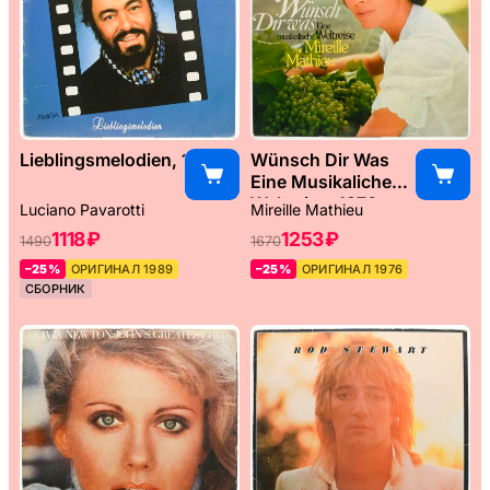
Lieblingsmelodien, 1989
Wünsch Dir Was
Eine Musikaliche
Weltreise, 1976
Luciano Pavarotti
Mireille Mathieu
1118 ₽
1253 ₽
1490
1670
–25%
ОРИГИНАЛ 1989
–25%
ОРИГИНАЛ 1976
СБОРНИК