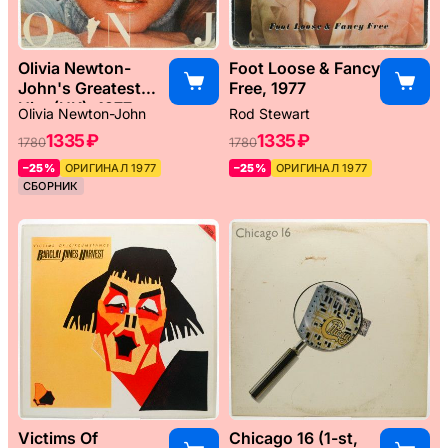
Olivia Newton-
Foot Loose & Fancy
John's Greatest
Free, 1977
Hits (UK), 1977
Olivia Newton-John
Rod Stewart
1335 ₽
1335 ₽
1780
1780
–25%
ОРИГИНАЛ 1977
–25%
ОРИГИНАЛ 1977
СБОРНИК
Victims Of
Chicago 16 (1-st,