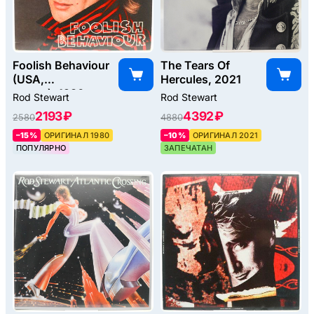
Foolish Behaviour
The Tears Of
(USA,
Hercules, 2021
poster), 1980
Rod Stewart
Rod Stewart
2193 ₽
4392 ₽
2580
4880
–15%
ОРИГИНАЛ 1980
–10%
ОРИГИНАЛ 2021
ПОПУЛЯРНО
ЗАПЕЧАТАН