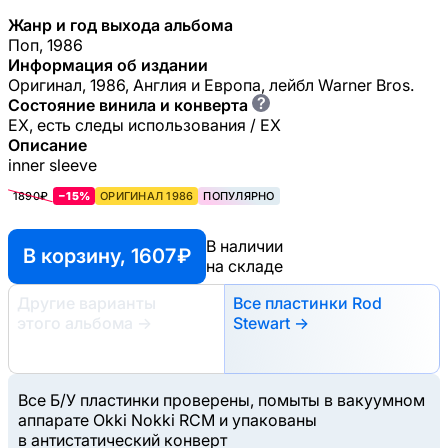
Жанр и год выхода альбома
Поп, 1986
Информация об издании
Оригинал, 1986, Англия и Европа, лейбл Warner Bros.
?
Состояние винила и конверта
EX, есть следы использования / EX
Описание
inner sleeve
1890₽
−15%
ОРИГИНАЛ 1986
ПОПУЛЯРНО
В наличии
В корзину, 1607 ₽
на складе
Другие варианты
Все пластинки Rod
этого альбома
→
Stewart →
Все Б/У пластинки проверены, помыты в вакуумном
аппарате Okki Nokki RCM и упакованы
в антистатический конверт