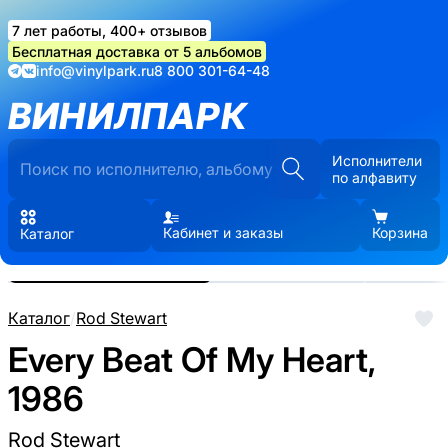
7 лет работы, 400+ отзывов
Бесплатная доставка от 5 альбомов
info@vinylpark.ru
8 800 301-64-48
ВИНИЛПАРК
Исполнители
по алфавиту
Кабинет и заказы
Корзина
Каталог
Реальные фото пластинки.
Нажмите, чтобы увеличить
Каталог
/
Rod Stewart
Every Beat Of My Heart,
1986
Rod Stewart