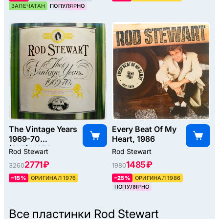
ЗАПЕЧАТАН
ПОПУЛЯРНО
The Vintage Years
Every Beat Of My
1969-70
Heart, 1986
(2LP), 1976
Rod Stewart
Rod Stewart
2771 ₽
1485 ₽
3260
1980
–15%
ОРИГИНАЛ 1976
–25%
ОРИГИНАЛ 1986
ПОПУЛЯРНО
Все пластинки
Rod Stewart