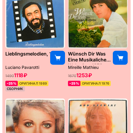
Lieblingsmelodien, 1989
Wünsch Dir Was
Eine Musikaliche
Weltreise, 1976
Luciano Pavarotti
Mireille Mathieu
1118 ₽
1253 ₽
1490
1670
–25%
ОРИГИНАЛ 1989
–25%
ОРИГИНАЛ 1976
СБОРНИК