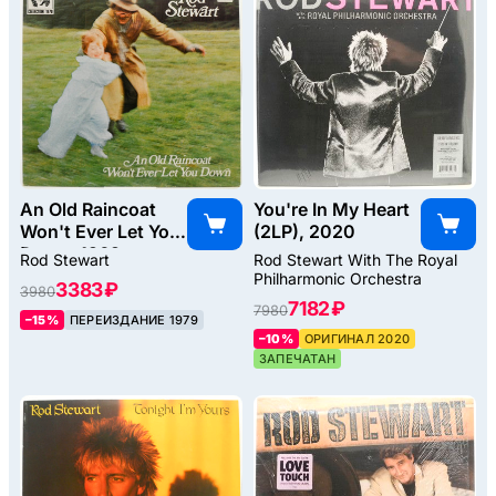
An Old Raincoat
You're In My Heart
Won't Ever Let You
(2LP), 2020
Down, 1969
Rod Stewart
Rod Stewart With The Royal
Philharmonic Orchestra
3383 ₽
3980
7182 ₽
7980
–15%
ПЕРЕИЗДАНИЕ 1979
–10%
ОРИГИНАЛ 2020
ЗАПЕЧАТАН