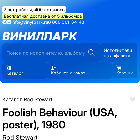
7 лет работы, 400+ отзывов
Бесплатная доставка от 5 альбомов
info@vinylpark.ru
8 800 301-64-48
ВИНИЛПАРК
Исполнители
по алфавиту
Кабинет и заказы
Корзина
Каталог
Реальные фото пластинки.
Нажмите, чтобы увеличить
Каталог
/
Rod Stewart
Foolish Behaviour (USA,
poster), 1980
Rod Stewart