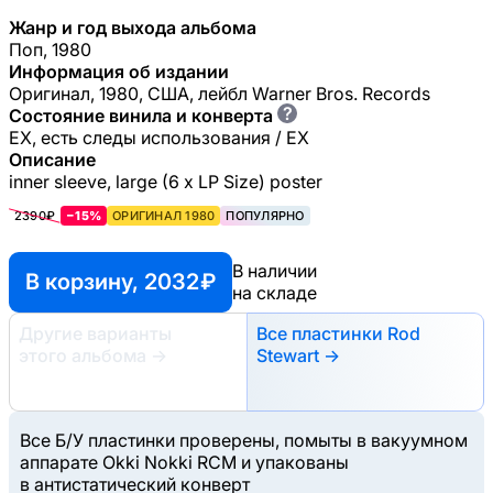
Жанр и год выхода альбома
Поп, 1980
Информация об издании
Оригинал, 1980, США, лейбл Warner Bros. Records
?
Состояние винила и конверта
EX, есть следы использования / EX
Описание
inner sleeve, large (6 x LP Size) poster
2390₽
−15%
ОРИГИНАЛ 1980
ПОПУЛЯРНО
В наличии
В корзину, 2032 ₽
на складе
Другие варианты
Все пластинки Rod
этого альбома
→
Stewart →
Все Б/У пластинки проверены, помыты в вакуумном
аппарате Okki Nokki RCM и упакованы
в антистатический конверт