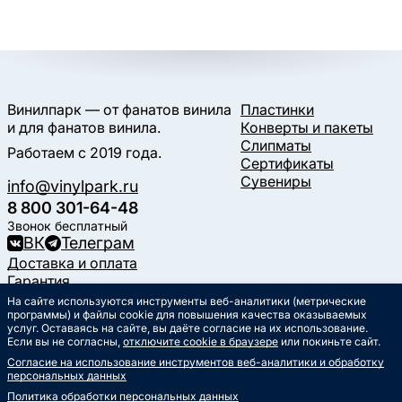
Винилпарк — от фанатов винила
Пластинки
и для фанатов винила.
Конверты и пакеты
Слипматы
Работаем с 2019 года.
Сертификаты
Сувениры
info@vinylpark.ru
8 800 301-64-48
Звонок бесплатный
ВК
Телеграм
Доставка и оплата
Гарантия
Контакты
На сайте используются инструменты веб-аналитики (метрические
программы) и файлы cookie для повышения качества оказываемых
Статьи
услуг. Оставаясь на сайте, вы даёте согласие на их использование.
Музыкальный календарь
Если вы не согласны,
отключите cookie в браузере
или покиньте сайт.
Документы
Согласие на использование инструментов веб-аналитики и обработку
Публичная оферта
персональных данных
Политика обработки
персональных данных
Политика обработки персональных данных