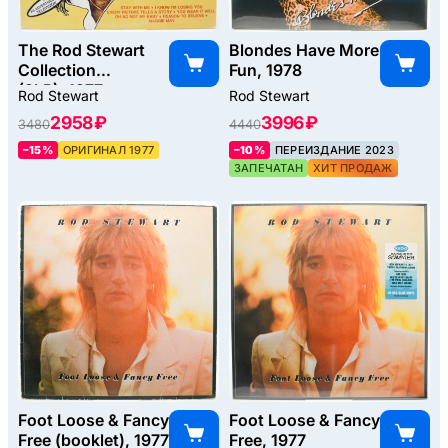
The Rod Stewart
Blondes Have More
Collection
Fun, 1978
(2LP), 1977
Rod Stewart
Rod Stewart
2958 ₽
3996 ₽
3480
4440
–15%
ОРИГИНАЛ 1977
–10%
ПЕРЕИЗДАНИЕ 2023
ЗАПЕЧАТАН
ХИТ ПРОДАЖ
Foot Loose & Fancy
Foot Loose & Fancy
Free (booklet), 1977
Free, 1977