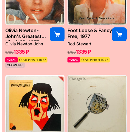
Olivia Newton-
Foot Loose & Fancy
John's Greatest
Free, 1977
Hits (UK), 1977
Olivia Newton-John
Rod Stewart
1335 ₽
1335 ₽
1780
1780
–25%
ОРИГИНАЛ 1977
–25%
ОРИГИНАЛ 1977
СБОРНИК