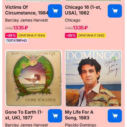
Victims Of
Chicago 16 (1-st,
Circumstance, 1984
USA), 1982
Barclay James Harvest
Chicago
1335 ₽
1335 ₽
1780
1780
–25%
ОРИГИНАЛ 1984
–25%
ОРИГИНАЛ 1982
ПОПУЛЯРНО
Gone To Earth (1-
My Life For A
st, UK), 1977
Song, 1983
Barclay James Harvest
Placido Domingo