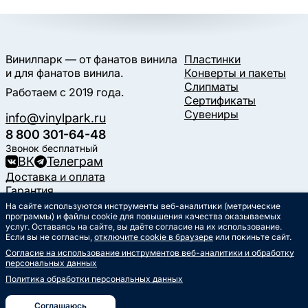
Винилпарк — от фанатов винила
Пластинки
и для фанатов винила.
Конверты и пакеты
Слипматы
Работаем с 2019 года.
Сертификаты
Сувениры
info@vinylpark.ru
8 800 301-64-48
Звонок бесплатный
ВК
Телеграм
Доставка и оплата
Гарантия
Контакты
На сайте используются инструменты веб-аналитики (метрические
программы) и файлы cookie для повышения качества оказываемых
Статьи
услуг. Оставаясь на сайте, вы даёте согласие на их использование.
Музыкальный календарь
Если вы не согласны,
отключите cookie в браузере
или покиньте сайт.
Документы
Согласие на использование инструментов веб-аналитики и обработку
Публичная оферта
персональных данных
Политика обработки
персональных данных
Политика обработки персональных данных
Согласие на обработку
персональных данных
Соглашаюсь