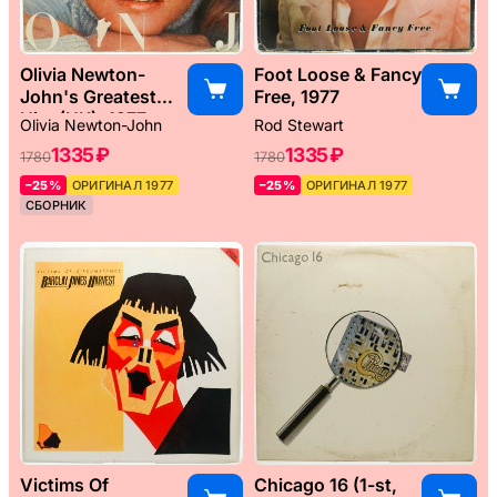
Olivia Newton-
Foot Loose & Fancy
John's Greatest
Free, 1977
Hits (UK), 1977
Olivia Newton-John
Rod Stewart
1335 ₽
1335 ₽
1780
1780
–25%
ОРИГИНАЛ 1977
–25%
ОРИГИНАЛ 1977
СБОРНИК
Victims Of
Chicago 16 (1-st,