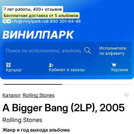
7 лет работы, 400+ отзывов
Бесплатная доставка от 5 альбомов
info@vinylpark.ru
8 800 301-64-48
ВИНИЛПАРК
Исполнители
по алфавиту
Кабинет и заказы
Корзина
Каталог
Реальные фото пластинки.
Нажмите, чтобы увеличить
Каталог
/
Rolling Stones
A Bigger Bang (2LP), 2005
Rolling Stones
Жанр и год выхода альбома