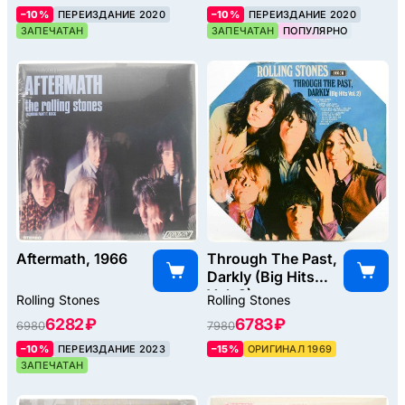
–10%
ПЕРЕИЗДАНИЕ 2020
–10%
ПЕРЕИЗДАНИЕ 2020
ЗАПЕЧАТАН
ЗАПЕЧАТАН
ПОПУЛЯРНО
Aftermath, 1966
Through The Past,
Darkly (Big Hits
Vol. 2)
Rolling Stones
Rolling Stones
(Octagonal), 1969
6282 ₽
6783 ₽
6980
7980
–10%
ПЕРЕИЗДАНИЕ 2023
–15%
ОРИГИНАЛ 1969
ЗАПЕЧАТАН