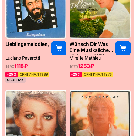
Lieblingsmelodien, 1989
Wünsch Dir Was
Eine Musikaliche
Weltreise, 1976
Luciano Pavarotti
Mireille Mathieu
1118 ₽
1253 ₽
1490
1670
–25%
ОРИГИНАЛ 1989
–25%
ОРИГИНАЛ 1976
СБОРНИК