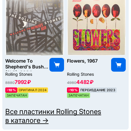
Welcome To
Flowers, 1967
Shepherd's Bush
(2LP), 2024
Rolling Stones
Rolling Stones
7992 ₽
4482 ₽
8880
4980
–10%
ОРИГИНАЛ 2024
–10%
ПЕРЕИЗДАНИЕ 2023
ЗАПЕЧАТАН
ЗАПЕЧАТАН
Все пластинки
Rolling Stones
в каталоге →