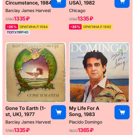
Circumstance, 1984
USA), 1982
Barclay James Harvest
Chicago
1335 ₽
1335 ₽
1780
1780
–25%
ОРИГИНАЛ 1984
–25%
ОРИГИНАЛ 1982
ПОПУЛЯРНО
Gone To Earth (1-
My Life For A
st, UK), 1977
Song, 1983
Barclay James Harvest
Placido Domingo
1335 ₽
1365 ₽
1780
1820