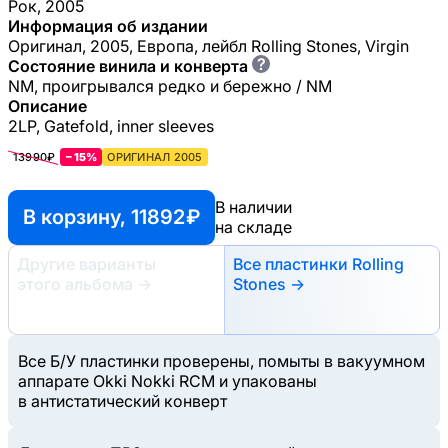
Рок, 2005
Информация об издании
Оригинал, 2005, Европа, лейбл Rolling Stones, Virgin
?
Состояние винила и конверта
NM, проигрывался редко и бережно / NM
Описание
2LP, Gatefold, inner sleeves
13990₽
−15%
ОРИГИНАЛ 2005
В наличии
В корзину, 11892 ₽
на складе
Другие варианты
Все пластинки Rolling
этого альбома
→
Stones →
Все Б/У пластинки проверены, помыты в вакуумном
аппарате Okki Nokki RCM и упакованы
в антистатический конверт