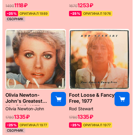
1118 ₽
1253 ₽
1490
1670
–25%
ОРИГИНАЛ 1989
–25%
ОРИГИНАЛ 1976
СБОРНИК
Olivia Newton-
Foot Loose & Fancy
John's Greatest
Free, 1977
Hits (UK), 1977
Olivia Newton-John
Rod Stewart
1335 ₽
1335 ₽
1780
1780
–25%
ОРИГИНАЛ 1977
–25%
ОРИГИНАЛ 1977
СБОРНИК