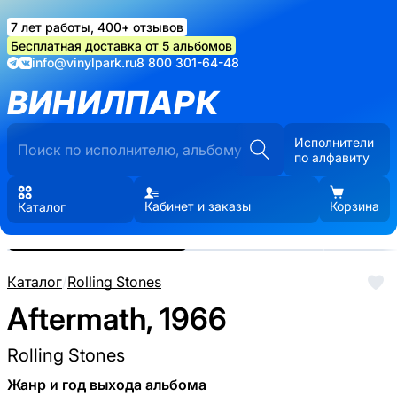
7 лет работы, 400+ отзывов
Бесплатная доставка от 5 альбомов
info@vinylpark.ru
8 800 301-64-48
ВИНИЛПАРК
Исполнители
по алфавиту
Кабинет и заказы
Корзина
Каталог
Реальные фото пластинки.
Нажмите, чтобы увеличить
Каталог
/
Rolling Stones
Aftermath, 1966
Rolling Stones
Жанр и год выхода альбома