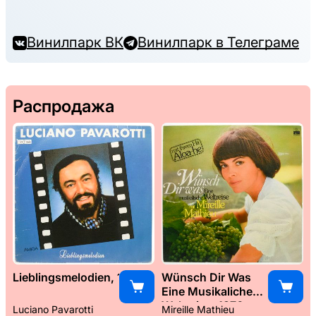
Винилпарк ВК
Винилпарк в Телеграме
Распродажа
Lieblingsmelodien, 1989
Wünsch Dir Was
Eine Musikaliche
Weltreise, 1976
Luciano Pavarotti
Mireille Mathieu