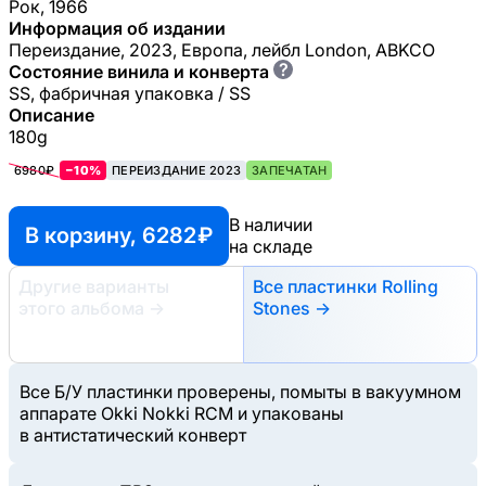
Рок, 1966
Информация об издании
Переиздание, 2023, Европа, лейбл London, ABKCO
?
Состояние винила и конверта
SS, фабричная упаковка / SS
Описание
180g
6980₽
−10%
ПЕРЕИЗДАНИЕ 2023
ЗАПЕЧАТАН
В наличии
В корзину, 6282 ₽
на складе
Другие варианты
Все пластинки Rolling
этого альбома
→
Stones →
Все Б/У пластинки проверены, помыты в вакуумном
аппарате Okki Nokki RCM и упакованы
в антистатический конверт