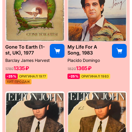
Gone To Earth (1-
My Life For A
st, UK), 1977
Song, 1983
Barclay James Harvest
Placido Domingo
1335 ₽
1365 ₽
1780
1820
–25%
ОРИГИНАЛ 1977
–25%
ОРИГИНАЛ 1983
ХИТ ПРОДАЖ