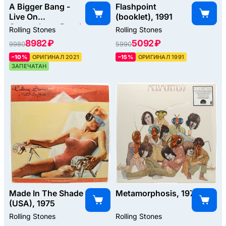
A Bigger Bang -
Flashpoint
Live On
(booklet), 1991
Copacabana Beach
Rolling Stones
Rolling Stones
(3LP), 2021
8982 ₽
5092 ₽
9980
5990
–10%
ОРИГИНАЛ 2021
–15%
ОРИГИНАЛ 1991
ЗАПЕЧАТАН
Made In The Shade
Metamorphosis, 1975
(USA), 1975
Rolling Stones
Rolling Stones