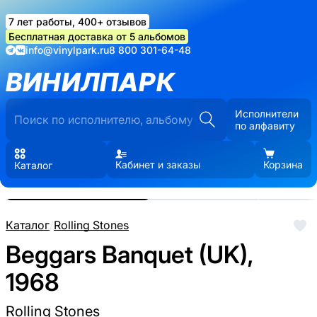
7 лет работы, 400+ отзывов
Бесплатная доставка от 5 альбомов
info@vinylpark.ru
8 800 301-64-48
ВИНИЛПАРК
Исполнители
по алфавиту
Кабинет и заказы
Корзина
Каталог
Реальные фото пластинки.
Нажмите, чтобы увеличить
Каталог
/
Rolling Stones
Beggars Banquet (UK),
1968
Rolling Stones