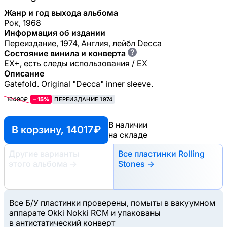
Жанр и год выхода альбома
Рок, 1968
Информация об издании
Переиздание, 1974, Англия, лейбл Decca
?
Состояние винила и конверта
EX+, есть следы использования / EX
Описание
Gatefold. Original "Decca" inner sleeve.
16490₽
−15%
ПЕРЕИЗДАНИЕ 1974
В наличии
В корзину, 14017 ₽
на складе
Другие варианты
Все пластинки Rolling
этого альбома
→
Stones →
Все Б/У пластинки проверены, помыты в вакуумном
аппарате Okki Nokki RCM и упакованы
в антистатический конверт