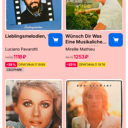
Lieblingsmelodien, 1989
Wünsch Dir Was
Eine Musikaliche
Weltreise, 1976
Luciano Pavarotti
Mireille Mathieu
1118 ₽
1253 ₽
1490
1670
–25%
ОРИГИНАЛ 1989
–25%
ОРИГИНАЛ 1976
СБОРНИК