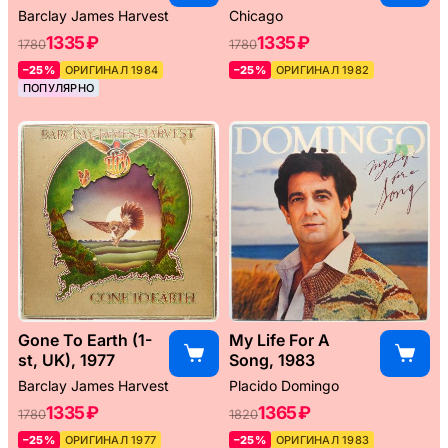
Barclay James Harvest
Chicago
1335 ₽
1335 ₽
1780
1780
–25%
ОРИГИНАЛ 1984
–25%
ОРИГИНАЛ 1982
ПОПУЛЯРНО
Gone To Earth (1-
My Life For A
st, UK), 1977
Song, 1983
Barclay James Harvest
Placido Domingo
1335 ₽
1365 ₽
1780
1820
–25%
ОРИГИНАЛ 1977
–25%
ОРИГИНАЛ 1983