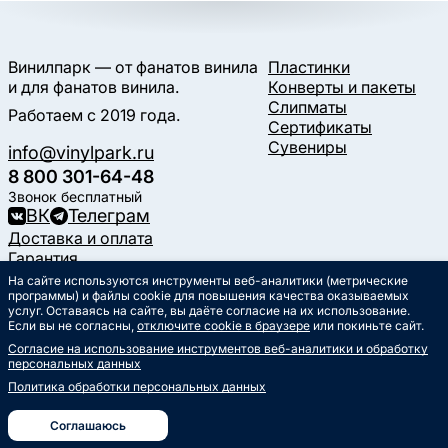
Винилпарк — от фанатов винила
Пластинки
и для фанатов винила.
Конверты и пакеты
Слипматы
Работаем с 2019 года.
Сертификаты
Сувениры
info@vinylpark.ru
8 800 301-64-48
Звонок бесплатный
ВК
Телеграм
Доставка и оплата
Гарантия
Контакты
На сайте используются инструменты веб-аналитики (метрические
программы) и файлы cookie для повышения качества оказываемых
Статьи
услуг. Оставаясь на сайте, вы даёте согласие на их использование.
Музыкальный календарь
Если вы не согласны,
отключите cookie в браузере
или покиньте сайт.
Документы
Согласие на использование инструментов веб-аналитики и обработку
Публичная оферта
персональных данных
Политика обработки
персональных данных
Политика обработки персональных данных
Согласие на обработку
персональных данных
Соглашаюсь