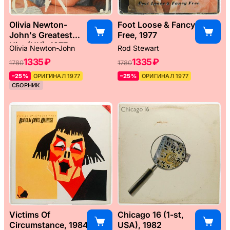
Olivia Newton-
Foot Loose & Fancy
John's Greatest
Free, 1977
Hits (UK), 1977
Olivia Newton-John
Rod Stewart
1335 ₽
1335 ₽
1780
1780
–25%
ОРИГИНАЛ 1977
–25%
ОРИГИНАЛ 1977
СБОРНИК
Victims Of
Chicago 16 (1-st,
Circumstance, 1984
USA), 1982