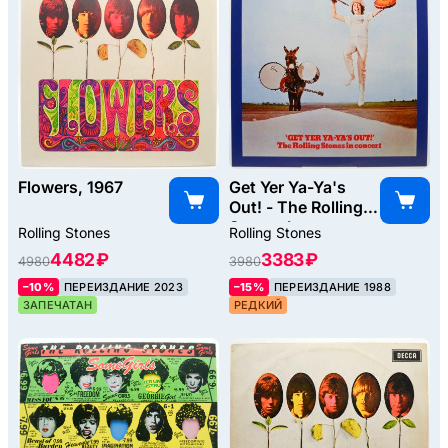
Flowers, 1967
Get Yer Ya-Ya's
Out! - The Rolling
Stones In
Rolling Stones
Rolling Stones
Concert, 1970
4482 ₽
3383 ₽
4980
3980
–10%
ПЕРЕИЗДАНИЕ 2023
–15%
ПЕРЕИЗДАНИЕ 1988
ЗАПЕЧАТАН
РЕДКИЙ