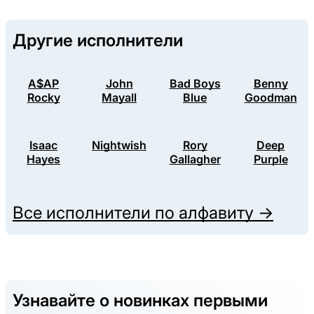
Другие исполнители
A$AP
John
Bad Boys
Benny
Rocky
Mayall
Blue
Goodman
Isaac
Nightwish
Rory
Deep
Hayes
Gallagher
Purple
Все исполнители по алфавиту →
Узнавайте о новинках первыми