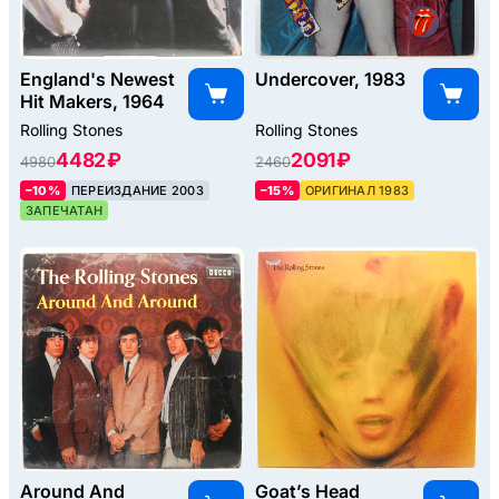
England's Newest
Undercover, 1983
Hit Makers, 1964
Rolling Stones
Rolling Stones
4482 ₽
2091 ₽
4980
2460
–10%
ПЕРЕИЗДАНИЕ 2003
–15%
ОРИГИНАЛ 1983
ЗАПЕЧАТАН
Around And
Goat’s Head