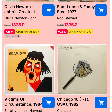
Olivia Newton-
Foot Loose & Fancy
John's Greatest
Free, 1977
Hits (UK), 1977
Olivia Newton-John
Rod Stewart
1335 ₽
1335 ₽
1780
1780
–25%
ОРИГИНАЛ 1977
–25%
ОРИГИНАЛ 1977
СБОРНИК
Victims Of
Chicago 16 (1-st,
Circumstance, 1984
USA), 1982
Barclay James Harvest
Chicago