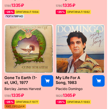
1335 ₽
1335 ₽
1780
1780
–25%
ОРИГИНАЛ 1984
–25%
ОРИГИНАЛ 1982
ПОПУЛЯРНО
Gone To Earth (1-
My Life For A
st, UK), 1977
Song, 1983
Barclay James Harvest
Placido Domingo
1335 ₽
1365 ₽
1780
1820
–25%
ОРИГИНАЛ 1977
–25%
ОРИГИНАЛ 1983
ХИТ ПРОДАЖ