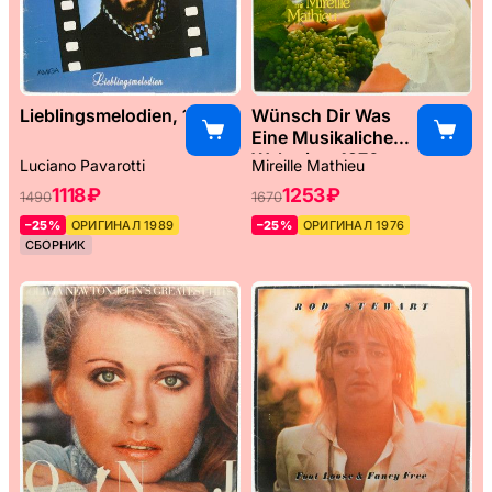
Lieblingsmelodien, 1989
Wünsch Dir Was
Eine Musikaliche
Weltreise, 1976
Luciano Pavarotti
Mireille Mathieu
1118 ₽
1253 ₽
1490
1670
–25%
ОРИГИНАЛ 1989
–25%
ОРИГИНАЛ 1976
СБОРНИК