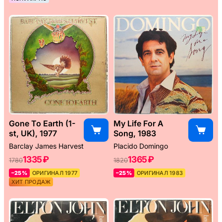
Gone To Earth (1-
My Life For A
st, UK), 1977
Song, 1983
Barclay James Harvest
Placido Domingo
1335 ₽
1365 ₽
1780
1820
–25%
ОРИГИНАЛ 1977
–25%
ОРИГИНАЛ 1983
ХИТ ПРОДАЖ