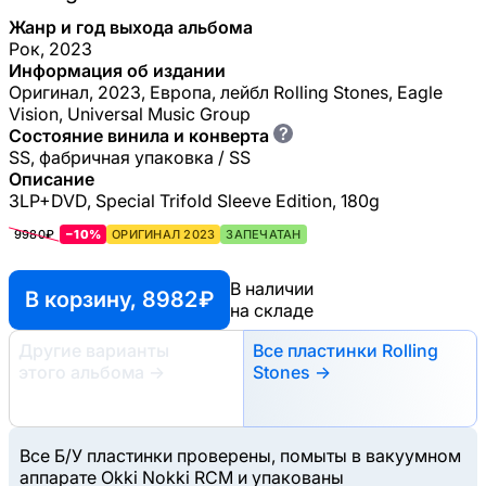
Жанр и год выхода альбома
Рок, 2023
Информация об издании
Оригинал, 2023, Европа, лейбл Rolling Stones, Eagle
Vision, Universal Music Group
?
Состояние винила и конверта
SS, фабричная упаковка / SS
Описание
3LP+DVD, Special Trifold Sleeve Edition, 180g
9980₽
−10%
ОРИГИНАЛ 2023
ЗАПЕЧАТАН
В наличии
В корзину, 8982 ₽
на складе
Другие варианты
Все пластинки Rolling
этого альбома
→
Stones →
Все Б/У пластинки проверены, помыты в вакуумном
аппарате Okki Nokki RCM и упакованы