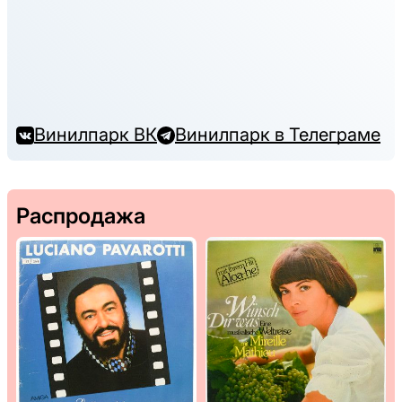
Винилпарк ВК
Винилпарк в Телеграме
Распродажа