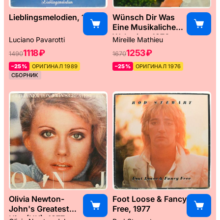
Lieblingsmelodien, 1989
Wünsch Dir Was
Eine Musikaliche
Weltreise, 1976
Luciano Pavarotti
Mireille Mathieu
1118 ₽
1253 ₽
1490
1670
–25%
ОРИГИНАЛ 1989
–25%
ОРИГИНАЛ 1976
СБОРНИК
Olivia Newton-
Foot Loose & Fancy
John's Greatest
Free, 1977
Hits (UK), 1977