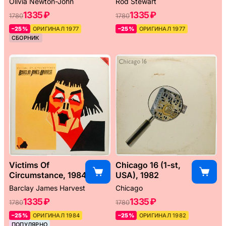
Olivia Newton-John
Rod Stewart
1335 ₽
1335 ₽
1780
1780
–25%
ОРИГИНАЛ 1977
–25%
ОРИГИНАЛ 1977
СБОРНИК
Victims Of
Chicago 16 (1-st,
Circumstance, 1984
USA), 1982
Barclay James Harvest
Chicago
1335 ₽
1335 ₽
1780
1780
–25%
ОРИГИНАЛ 1984
–25%
ОРИГИНАЛ 1982
ПОПУЛЯРНО