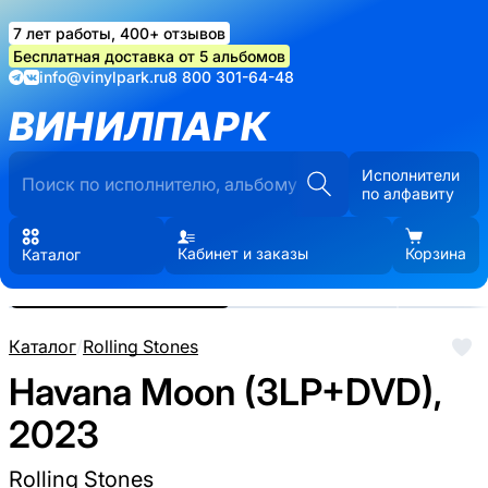
7 лет работы, 400+ отзывов
Бесплатная доставка от 5 альбомов
info@vinylpark.ru
8 800 301-64-48
ВИНИЛПАРК
Исполнители
по алфавиту
Кабинет и заказы
Корзина
Каталог
Реальные фото пластинки.
Нажмите, чтобы увеличить
Каталог
/
Rolling Stones
Havana Moon (3LP+DVD),
2023
Rolling Stones