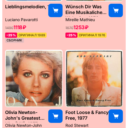
Lieblingsmelodien, 1989
Wünsch Dir Was
Eine Musikaliche
Weltreise, 1976
Luciano Pavarotti
Mireille Mathieu
1118 ₽
1253 ₽
1490
1670
–25%
ОРИГИНАЛ 1989
–25%
ОРИГИНАЛ 1976
СБОРНИК
Olivia Newton-
Foot Loose & Fancy
John's Greatest
Free, 1977
Hits (UK), 1977
Olivia Newton-John
Rod Stewart