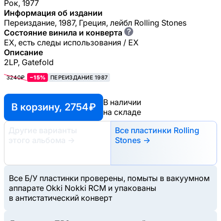
Рок, 1977
Информация об издании
Переиздание, 1987, Греция, лейбл Rolling Stones
?
Состояние винила и конверта
EX, есть следы использования / EX
Описание
2LP, Gatefold
3240₽
−15%
ПЕРЕИЗДАНИЕ 1987
В наличии
В корзину, 2754 ₽
на складе
Другие варианты
Все пластинки Rolling
этого альбома
→
Stones →
Все Б/У пластинки проверены, помыты в вакуумном
аппарате Okki Nokki RCM и упакованы
в антистатический конверт