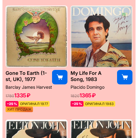
Gone To Earth (1-
My Life For A
st, UK), 1977
Song, 1983
Barclay James Harvest
Placido Domingo
1335 ₽
1365 ₽
1780
1820
–25%
ОРИГИНАЛ 1977
–25%
ОРИГИНАЛ 1983
ХИТ ПРОДАЖ