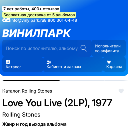
7 лет работы, 400+ отзывов
Бесплатная доставка от 5 альбомов
info@vinylpark.ru
8 800 301-64-48
ВИНИЛПАРК
Исполнители
по алфавиту
Кабинет и заказы
Корзина
Каталог
Реальные фото пластинки.
Нажмите, чтобы увеличить
Каталог
/
Rolling Stones
Love You Live (2LP), 1977
Rolling Stones
Жанр и год выхода альбома