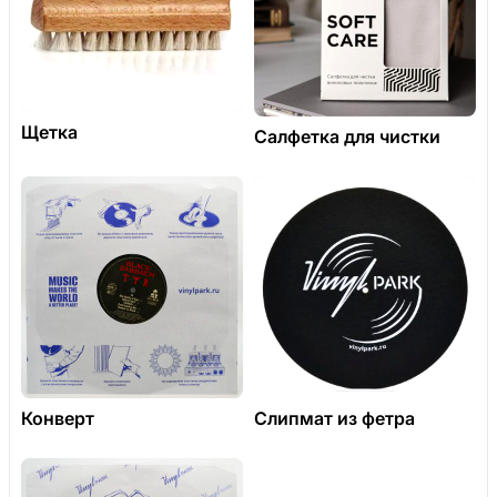
Щетка
Салфетка для чистки
Конверт
Слипмат из фетра