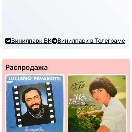
Винилпарк ВК
Винилпарк в Телеграме
Распродажа