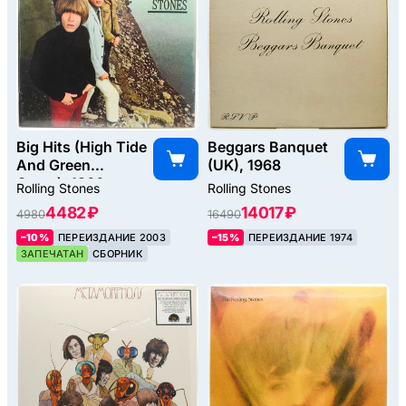
Big Hits (High Tide
Beggars Banquet
And Green
(UK), 1968
Grass), 1966
Rolling Stones
Rolling Stones
4482 ₽
14017 ₽
4980
16490
–10%
ПЕРЕИЗДАНИЕ 2003
–15%
ПЕРЕИЗДАНИЕ 1974
ЗАПЕЧАТАН
СБОРНИК