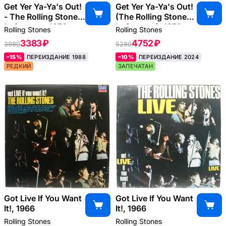
Get Yer Ya-Ya's Out!
Get Yer Ya-Ya's Out!
- The Rolling Stones
(The Rolling Stones
In Concert, 1970
In Concert), 1970
Rolling Stones
Rolling Stones
3383 ₽
4752 ₽
3980
5280
–15%
ПЕРЕИЗДАНИЕ 1988
–10%
ПЕРЕИЗДАНИЕ 2024
РЕДКИЙ
ЗАПЕЧАТАН
Got Live If You Want
Got Live If You Want
It!, 1966
It!, 1966
Rolling Stones
Rolling Stones