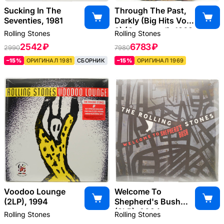
Sucking In The
Through The Past,
Seventies, 1981
Darkly (Big Hits Vol.
2) (Octagonal), 1969
Rolling Stones
Rolling Stones
2542 ₽
6783 ₽
2990
7980
–15%
ОРИГИНАЛ 1981
СБОРНИК
–15%
ОРИГИНАЛ 1969
Voodoo Lounge
Welcome To
(2LP), 1994
Shepherd's Bush
(2LP), 2024
Rolling Stones
Rolling Stones