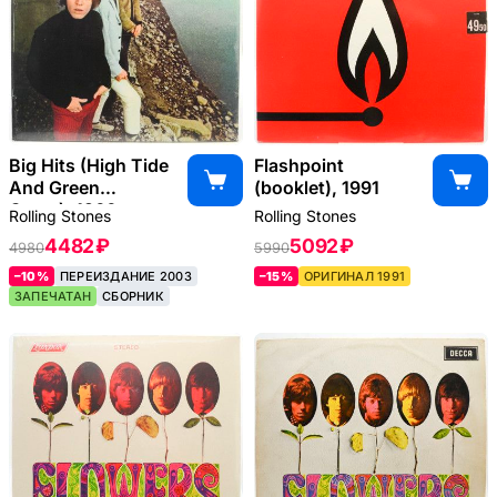
Big Hits (High Tide
Flashpoint
And Green
(booklet), 1991
Grass), 1966
Rolling Stones
Rolling Stones
4482 ₽
5092 ₽
4980
5990
–10%
ПЕРЕИЗДАНИЕ 2003
–15%
ОРИГИНАЛ 1991
ЗАПЕЧАТАН
СБОРНИК