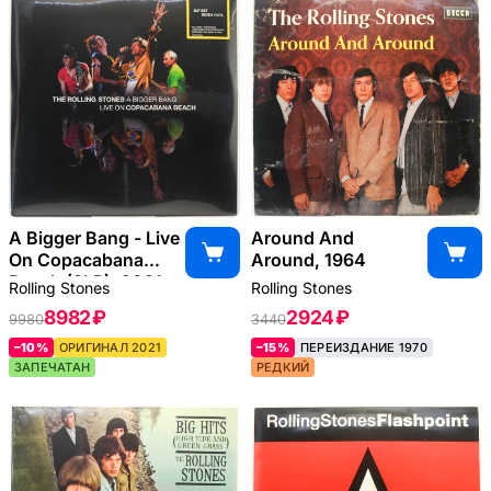
A Bigger Bang - Live
Around And
On Copacabana
Around, 1964
Beach (3LP), 2021
Rolling Stones
Rolling Stones
8982 ₽
2924 ₽
9980
3440
–10%
ОРИГИНАЛ 2021
–15%
ПЕРЕИЗДАНИЕ 1970
ЗАПЕЧАТАН
РЕДКИЙ