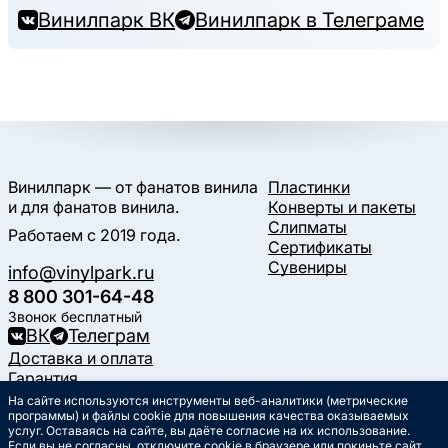
Винилпарк ВК
Винилпарк в Телеграме
Винилпарк — от фанатов винила
Пластинки
и для фанатов винила.
Конверты и пакеты
Слипматы
Работаем с 2019 года.
Сертификаты
Сувениры
info@vinylpark.ru
8 800 301-64-48
Звонок бесплатный
ВК
Телеграм
Доставка и оплата
Гарантия
Контакты
На сайте используются инструменты веб-аналитики (метрические
Статьи
программы) и файлы cookie для повышения качества оказываемых
услуг. Оставаясь на сайте, вы даёте согласие на их использование.
Музыкальный календарь
Если вы не согласны,
отключите cookie в браузере
или покиньте сайт.