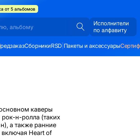
а от 5 альбомов
Исполнители
по алфавиту
редзаказ
Сборники
RSD
|
Пакеты и аксессуары
Серти
 основном каверы
 рок-н-ролла (таких
н), а также ранние
включая Heart of