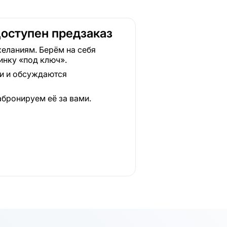
Доступен предзаказ
еланиям. Берём на себя
инку «под ключ».
ки и обсуждаются
абронируем её за вами.