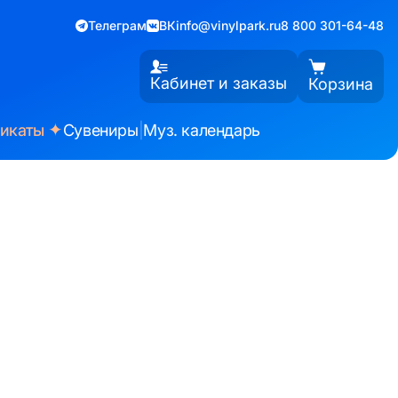
Телеграм
ВК
info@vinylpark.ru
8 800 301-64-48
Кабинет и заказы
Корзина
✦
фикаты
Сувениры
|
Муз. календарь