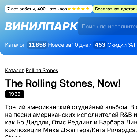
7 лет работы, 400+ отзывов
★★★★★
Бесплатная доставк
ВИНИЛПАРК
Каталог
11858
Новое за 10 дней
453
Скидки
%
П
Каталог
/
Rolling Stones
The Rolling Stones, Now!
1965
Третий американский студийный альбом. В
на песни американских исполнителей R&B и
как Бо Диддли, Отис Реддинг и Барбара Лин
композиции Мика Джаггера/Кита Ричардса, 