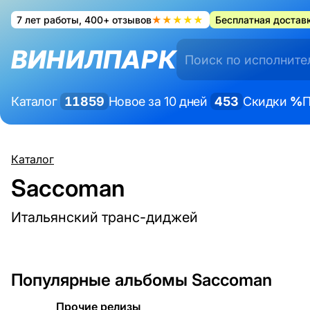
7 лет работы, 400+ отзывов
★★★★★
Бесплатная доставк
ВИНИЛПАРК
Каталог
11859
Новое за 10 дней
453
Скидки
%
П
Каталог
Saccoman
Итальянский транс-диджей
Популярные альбомы Saccoman
Прочие релизы