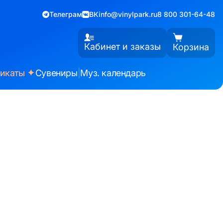
Телеграм
ВК
info@vinylpark.ru
8 800 301-64-48
Кабинет и заказы
Корзина
✦
фикаты
Сувениры
|
Муз. календарь