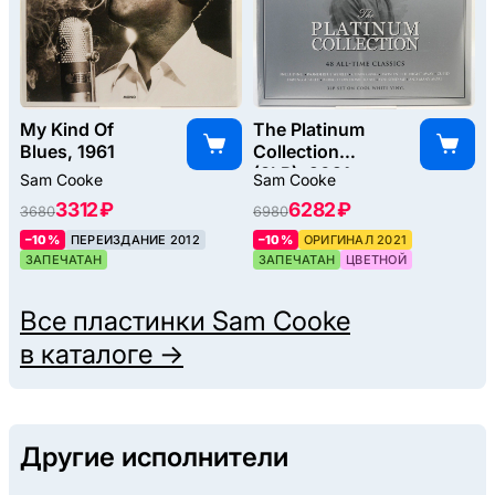
My Kind Of
The Platinum
Blues, 1961
Collection
(3LP), 2021
Sam Cooke
Sam Cooke
3312 ₽
6282 ₽
3680
6980
–10%
ПЕРЕИЗДАНИЕ 2012
–10%
ОРИГИНАЛ 2021
ЗАПЕЧАТАН
ЗАПЕЧАТАН
ЦВЕТНОЙ
Все пластинки
Sam Cooke
в каталоге →
Другие исполнители