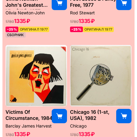
John's Greatest
Free, 1977
Hits (UK), 1977
Olivia Newton-John
Rod Stewart
1335 ₽
1335 ₽
1780
1780
–25%
ОРИГИНАЛ 1977
–25%
ОРИГИНАЛ 1977
СБОРНИК
Victims Of
Chicago 16 (1-st,
Circumstance, 1984
USA), 1982
Barclay James Harvest
Chicago
1335 ₽
1335 ₽
1780
1780