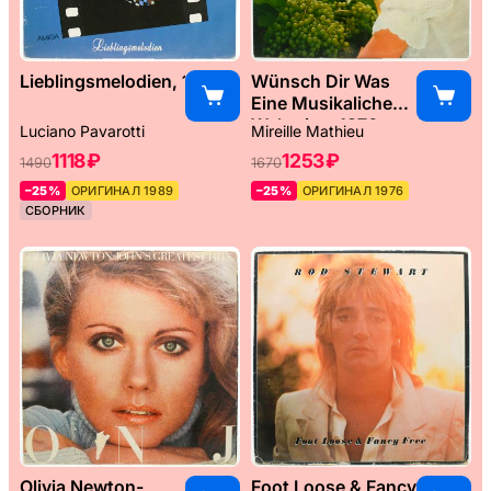
Lieblingsmelodien, 1989
Wünsch Dir Was
Eine Musikaliche
Weltreise, 1976
Luciano Pavarotti
Mireille Mathieu
1118 ₽
1253 ₽
1490
1670
–25%
ОРИГИНАЛ 1989
–25%
ОРИГИНАЛ 1976
СБОРНИК
Olivia Newton-
Foot Loose & Fancy