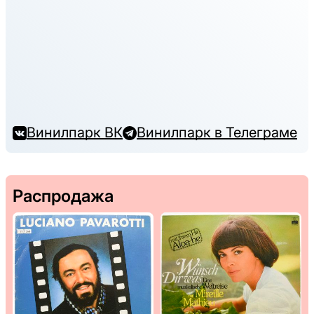
Винилпарк ВК
Винилпарк в Телеграме
Распродажа