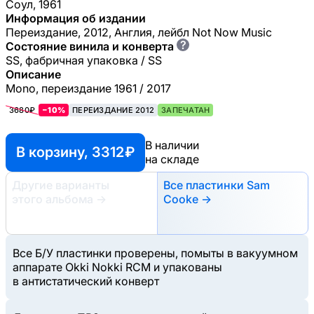
Соул, 1961
Информация об издании
Переиздание, 2012, Англия, лейбл Not Now Music ‎
?
Состояние винила и конверта
SS, фабричная упаковка / SS
Описание
Mono, переиздание 1961 / 2017
3680₽
−10%
ПЕРЕИЗДАНИЕ 2012
ЗАПЕЧАТАН
В наличии
В корзину, 3312 ₽
на складе
Другие варианты
Все пластинки Sam
этого альбома
→
Cooke →
Все Б/У пластинки проверены, помыты в вакуумном
аппарате Okki Nokki RCM и упакованы
в антистатический конверт