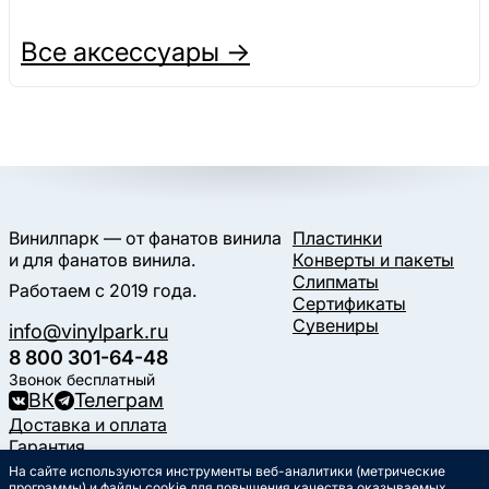
Все аксессуары →
Винилпарк — от фанатов винила
Пластинки
и для фанатов винила.
Конверты и пакеты
Слипматы
Работаем с 2019 года.
Сертификаты
Сувениры
info@vinylpark.ru
8 800 301-64-48
Звонок бесплатный
ВК
Телеграм
Доставка и оплата
Гарантия
Контакты
На сайте используются инструменты веб-аналитики (метрические
программы) и файлы cookie для повышения качества оказываемых