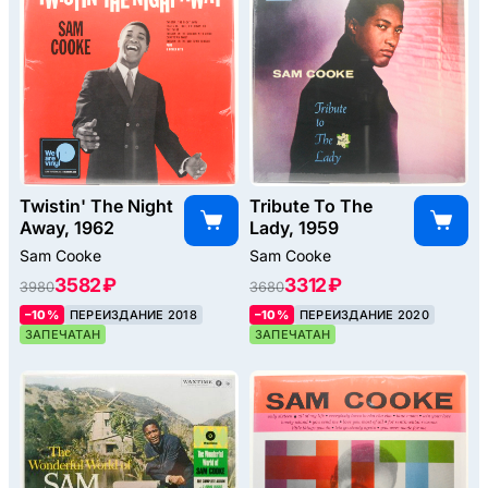
Twistin' The Night
Tribute To The
Away, 1962
Lady, 1959
Sam Cooke
Sam Cooke
3582 ₽
3312 ₽
3980
3680
–10%
ПЕРЕИЗДАНИЕ 2018
–10%
ПЕРЕИЗДАНИЕ 2020
ЗАПЕЧАТАН
ЗАПЕЧАТАН