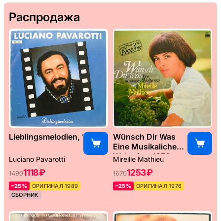
Распродажа
Lieblingsmelodien, 1989
Wünsch Dir Was
Eine Musikaliche
Weltreise, 1976
Luciano Pavarotti
Mireille Mathieu
1118 ₽
1253 ₽
1490
1670
–25%
ОРИГИНАЛ 1989
–25%
ОРИГИНАЛ 1976
СБОРНИК