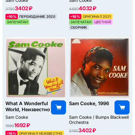
Sam Cooke
Sam Cooke
3402 ₽
4032 ₽
3780
4480
–10%
ПЕРЕИЗДАНИЕ 2020
–10%
ОРИГИНАЛ 2021
ЗАПЕЧАТАН
ЗАПЕЧАТАН
ЦВЕТНОЙ
СБОРНИК
What A Wonderful
Sam Cooke, 1996
World, Неизвестно
Sam Cooke
Sam Cooke / Bumps Blackwell
Orchestra
1692 ₽
1990
3402 ₽
3780
–15%
ОРИГИНАЛ НЕИЗВЕСТНО