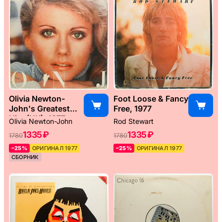
Olivia Newton-
Foot Loose & Fancy
John's Greatest
Free, 1977
Hits (UK), 1977
Olivia Newton-John
Rod Stewart
1335 ₽
1335 ₽
1780
1780
–25%
ОРИГИНАЛ 1977
–25%
ОРИГИНАЛ 1977
СБОРНИК