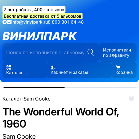
7 лет работы, 400+ отзывов
Бесплатная доставка от 5 альбомов
info@vinylpark.ru
8 800 301-64-48
ВИНИЛПАРК
Исполнители
по алфавиту
Кабинет и заказы
Корзина
Каталог
Реальные фото пластинки.
Нажмите, чтобы увеличить
Каталог
/
Sam Cooke
The Wonderful World Of,
1960
Sam Cooke