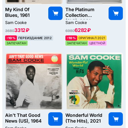
My Kind Of
The Platinum
Blues, 1961
Collection
(3LP), 2021
Sam Cooke
Sam Cooke
3312 ₽
6282 ₽
3680
6980
–10%
ПЕРЕИЗДАНИЕ 2012
–10%
ОРИГИНАЛ 2021
ЗАПЕЧАТАН
ЗАПЕЧАТАН
ЦВЕТНОЙ
Ain't That Good
Wonderful World
News (US), 1964
(The Hits), 2021