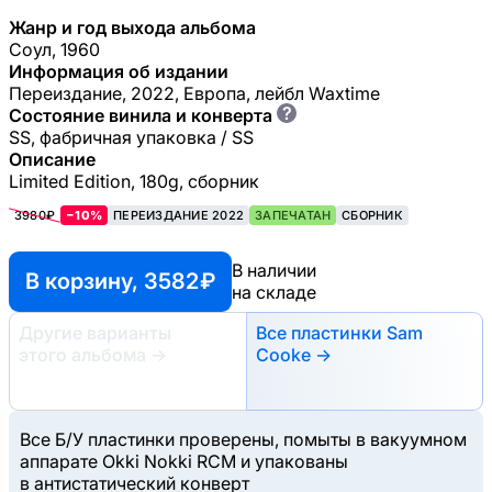
Жанр и год выхода альбома
Соул, 1960
Информация об издании
Переиздание, 2022, Европа, лейбл Waxtime
?
Состояние винила и конверта
SS, фабричная упаковка / SS
Описание
Limited Edition, 180g, сборник
3980₽
−10%
ПЕРЕИЗДАНИЕ 2022
ЗАПЕЧАТАН
СБОРНИК
В наличии
В корзину, 3582 ₽
на складе
Другие варианты
Все пластинки Sam
этого альбома
→
Cooke →
Все Б/У пластинки проверены, помыты в вакуумном
аппарате Okki Nokki RCM и упакованы
в антистатический конверт