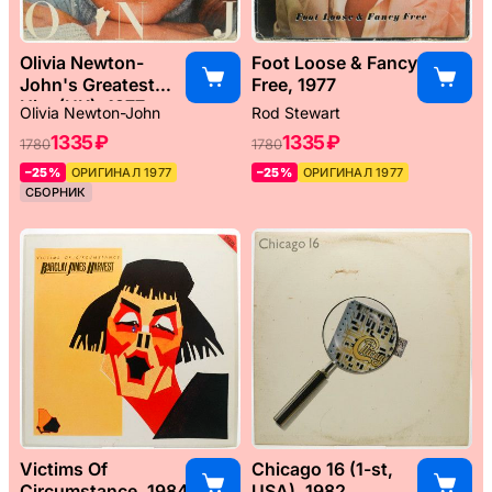
Olivia Newton-
Foot Loose & Fancy
John's Greatest
Free, 1977
Hits (UK), 1977
Olivia Newton-John
Rod Stewart
1335 ₽
1335 ₽
1780
1780
–25%
ОРИГИНАЛ 1977
–25%
ОРИГИНАЛ 1977
СБОРНИК
Victims Of
Chicago 16 (1-st,
Circumstance, 1984
USA), 1982