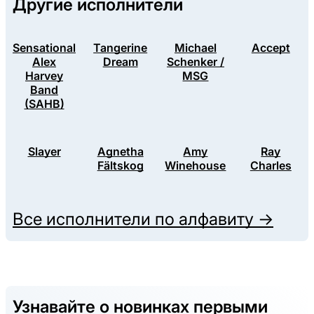
Другие исполнители
Sensational
Tangerine
Michael
Accept
Alex
Dream
Schenker /
Harvey
MSG
Band
(SAHB)
Slayer
Agnetha
Amy
Ray
Fältskog
Winehouse
Charles
Все исполнители по алфавиту →
Узнавайте о новинках первыми