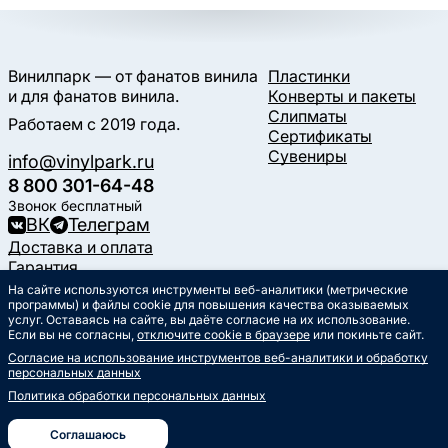
Винилпарк — от фанатов винила
Пластинки
и для фанатов винила.
Конверты и пакеты
Слипматы
Работаем с 2019 года.
Сертификаты
Сувениры
info@vinylpark.ru
8 800 301-64-48
Звонок бесплатный
ВК
Телеграм
Доставка и оплата
Гарантия
Контакты
На сайте используются инструменты веб-аналитики (метрические
программы) и файлы cookie для повышения качества оказываемых
Статьи
услуг. Оставаясь на сайте, вы даёте согласие на их использование.
Музыкальный календарь
Если вы не согласны,
отключите cookie в браузере
или покиньте сайт.
Документы
Согласие на использование инструментов веб-аналитики и обработку
Публичная оферта
персональных данных
Политика обработки
персональных данных
Политика обработки персональных данных
Согласие на обработку
персональных данных
Соглашаюсь