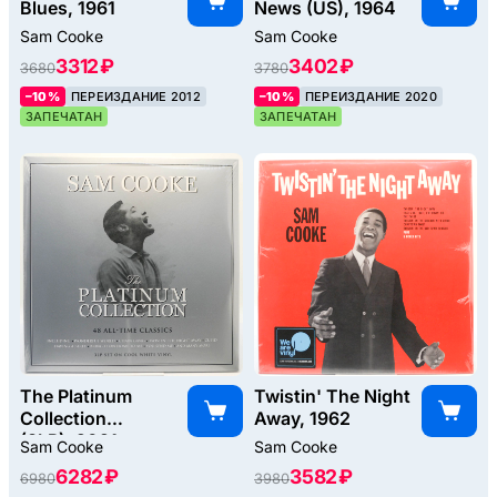
Blues, 1961
News (US), 1964
Sam Cooke
Sam Cooke
3312 ₽
3402 ₽
3680
3780
–10%
ПЕРЕИЗДАНИЕ 2012
–10%
ПЕРЕИЗДАНИЕ 2020
ЗАПЕЧАТАН
ЗАПЕЧАТАН
The Platinum
Twistin' The Night
Collection
Away, 1962
(3LP), 2021
Sam Cooke
Sam Cooke
6282 ₽
3582 ₽
6980
3980