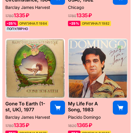
Barclay James Harvest
Chicago
1335 ₽
1335 ₽
1780
1780
–25%
ОРИГИНАЛ 1984
–25%
ОРИГИНАЛ 1982
ПОПУЛЯРНО
Gone To Earth (1-
My Life For A
st, UK), 1977
Song, 1983
Barclay James Harvest
Placido Domingo
1335 ₽
1365 ₽
1780
1820