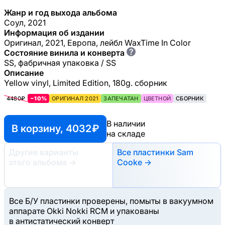
Жанр и год выхода альбома
Соул, 2021
Информация об издании
Оригинал, 2021, Европа, лейбл WaxTime In Color
?
Состояние винила и конверта
SS, фабричная упаковка / SS
Описание
Yellow vinyl, Limited Edition, 180g. сборник
4480₽
−10%
ОРИГИНАЛ 2021
ЗАПЕЧАТАН
ЦВЕТНОЙ
СБОРНИК
В наличии
В корзину, 4032 ₽
на складе
Другие варианты
Все пластинки Sam
этого альбома
→
Cooke →
Все Б/У пластинки проверены, помыты в вакуумном
аппарате Okki Nokki RCM и упакованы
в антистатический конверт