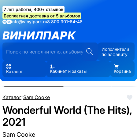
7 лет работы, 400+ отзывов
Бесплатная доставка от 5 альбомов
info@vinylpark.ru
8 800 301-64-48
ВИНИЛПАРК
Исполнители
по алфавиту
Кабинет и заказы
Корзина
Каталог
Реальные фото пластинки.
Нажмите, чтобы увеличить
Каталог
/
Sam Cooke
Wonderful World (The Hits),
2021
Sam Cooke