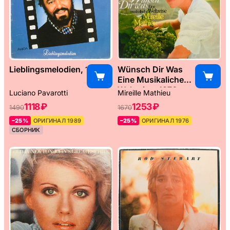
Lieblingsmelodien, 1989
Wünsch Dir Was
Eine Musikaliche
Weltreise, 1976
Luciano Pavarotti
Mireille Mathieu
1118 ₽
1253 ₽
1490
1670
–25%
ОРИГИНАЛ 1989
–25%
ОРИГИНАЛ 1976
СБОРНИК