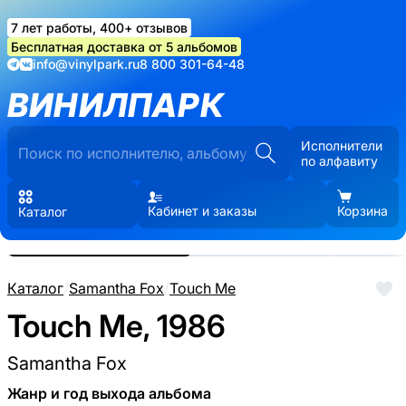
7 лет работы, 400+ отзывов
Бесплатная доставка от 5 альбомов
info@vinylpark.ru
8 800 301-64-48
ВИНИЛПАРК
Исполнители
по алфавиту
Кабинет и заказы
Корзина
Каталог
Реальные фото пластинки.
Нажмите, чтобы увеличить
Каталог
/
Samantha Fox
/
Touch Me
Touch Me, 1986
Samantha Fox
Жанр и год выхода альбома