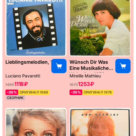
Lieblingsmelodien, 1989
Wünsch Dir Was
Eine Musikaliche
Weltreise, 1976
Luciano Pavarotti
Mireille Mathieu
1118 ₽
1253 ₽
1490
1670
–25%
ОРИГИНАЛ 1989
–25%
ОРИГИНАЛ 1976
СБОРНИК