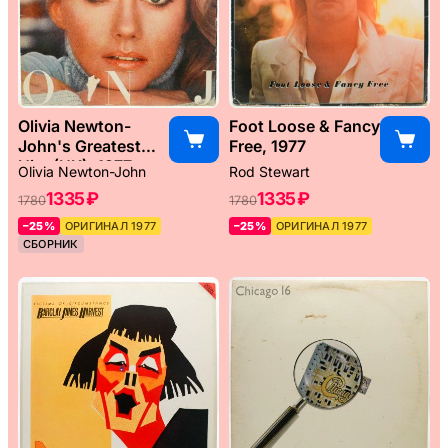
Olivia Newton-
Foot Loose & Fancy
John's Greatest
Free, 1977
Hits (UK), 1977
Olivia Newton-John
Rod Stewart
1335 ₽
1335 ₽
1780
1780
–25%
ОРИГИНАЛ 1977
–25%
ОРИГИНАЛ 1977
СБОРНИК