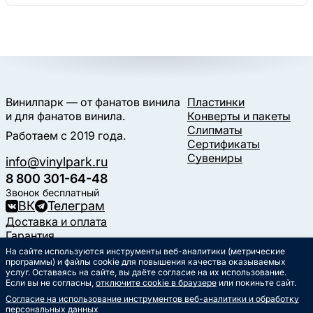
Винилпарк — от фанатов винила
Пластинки
и для фанатов винила.
Конверты и пакеты
Слипматы
Работаем с 2019 года.
Сертификаты
Сувениры
info@vinylpark.ru
8 800 301-64-48
Звонок бесплатный
ВК
Телеграм
Доставка и оплата
Гарантия
Контакты
На сайте используются инструменты веб-аналитики (метрические
Статьи
программы) и файлы cookie для повышения качества оказываемых
услуг. Оставаясь на сайте, вы даёте согласие на их использование.
Музыкальный календарь
Если вы не согласны,
отключите cookie в браузере
или покиньте сайт.
Документы
Согласие на использование инструментов веб-аналитики и обработку
Публичная оферта
персональных данных