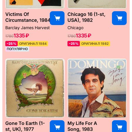
Victims Of
Chicago 16 (1-st,
Circumstance, 1984
USA), 1982
Barclay James Harvest
Chicago
1335 ₽
1335 ₽
1780
1780
–25%
ОРИГИНАЛ 1984
–25%
ОРИГИНАЛ 1982
ПОПУЛЯРНО
Gone To Earth (1-
My Life For A
st, UK), 1977
Song, 1983