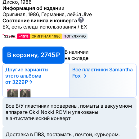
Диско, 1986
Информация об издании
Оригинал, 1986, Германия, лейбл Jive
?
Состояние винила и конверта
EX, есть следы использования / EX
3229₽
−15%
ОРИГИНАЛ 1986
ПОПУЛЯРНО
В наличии
В корзину, 2745 ₽
на складе
Другие варианты
Все пластинки Samantha
этого альбома
Fox →
от 3229₽
→
Все Б/У пластинки проверены, помыты в вакуумном
аппарате Okki Nokki RCM и упакованы
в антистатический конверт
Доставка в ПВЗ, постаматы, почтой, курьером.