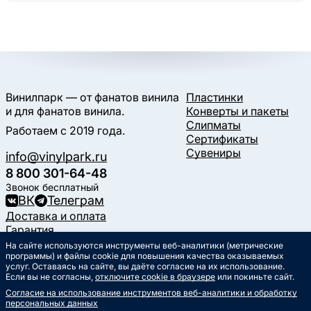
Винилпарк — от фанатов винила
Пластинки
и для фанатов винила.
Конверты и пакеты
Слипматы
Работаем с 2019 года.
Сертификаты
Сувениры
info@vinylpark.ru
8 800 301-64-48
Звонок бесплатный
ВК
Телеграм
Доставка и оплата
Гарантия
Контакты
На сайте используются инструменты веб-аналитики (метрические
программы) и файлы cookie для повышения качества оказываемых
Статьи
услуг. Оставаясь на сайте, вы даёте согласие на их использование.
Музыкальный календарь
Если вы не согласны,
отключите cookie в браузере
или покиньте сайт.
Документы
Согласие на использование инструментов веб-аналитики и обработку
Публичная оферта
персональных данных