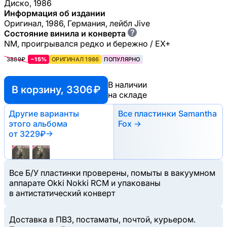
Диско, 1986
Информация об издании
Оригинал, 1986, Германия, лейбл Jive
?
Состояние винила и конверта
NM, проигрывался редко и бережно / EX+
3889₽
−15%
ОРИГИНАЛ 1986
ПОПУЛЯРНО
В наличии
В корзину, 3306 ₽
на складе
Другие варианты
Все пластинки Samantha
этого альбома
Fox →
от 3229₽
→
Все Б/У пластинки проверены, помыты в вакуумном
аппарате Okki Nokki RCM и упакованы
в антистатический конверт
Доставка в ПВЗ, постаматы, почтой, курьером.