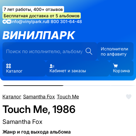
7 лет работы, 400+ отзывов
Бесплатная доставка от 5 альбомов
info@vinylpark.ru
8 800 301-64-48
ВИНИЛПАРК
Исполнители
по алфавиту
Кабинет и заказы
Корзина
Каталог
Реальные фото пластинки.
Нажмите, чтобы увеличить
Каталог
/
Samantha Fox
/
Touch Me
Touch Me, 1986
Samantha Fox
Жанр и год выхода альбома