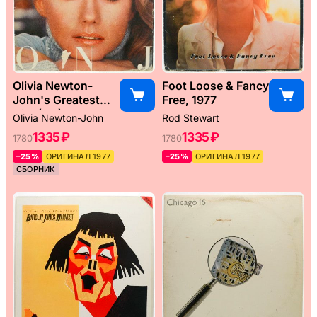
Olivia Newton-
Foot Loose & Fancy
John's Greatest
Free, 1977
Hits (UK), 1977
Olivia Newton-John
Rod Stewart
1335 ₽
1335 ₽
1780
1780
–25%
ОРИГИНАЛ 1977
–25%
ОРИГИНАЛ 1977
СБОРНИК