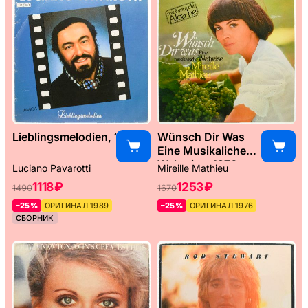
Lieblingsmelodien, 1989
Wünsch Dir Was
Eine Musikaliche
Weltreise, 1976
Luciano Pavarotti
Mireille Mathieu
1118 ₽
1253 ₽
1490
1670
–25%
ОРИГИНАЛ 1989
–25%
ОРИГИНАЛ 1976
СБОРНИК