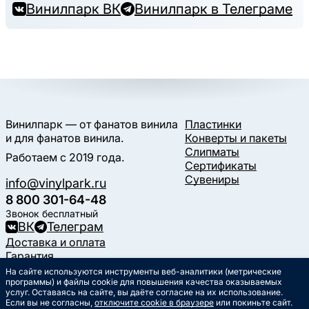
Винилпарк ВК
Винилпарк в Телеграме
Винилпарк — от фанатов винила
Пластинки
и для фанатов винила.
Конверты и пакеты
Слипматы
Работаем с 2019 года.
Сертификаты
Сувениры
info@vinylpark.ru
8 800 301-64-48
Звонок бесплатный
ВК
Телеграм
Доставка и оплата
Гарантия
Контакты
На сайте используются инструменты веб-аналитики (метрические
Статьи
программы) и файлы cookie для повышения качества оказываемых
услуг. Оставаясь на сайте, вы даёте согласие на их использование.
Музыкальный календарь
Если вы не согласны,
отключите cookie в браузере
или покиньте сайт.