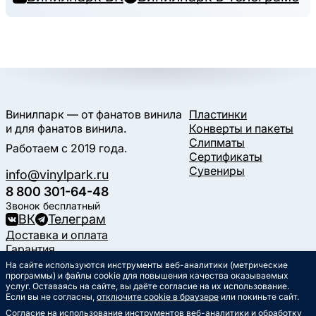
Винилпарк — от фанатов винила
Пластинки
и для фанатов винила.
Конверты и пакеты
Слипматы
Работаем с 2019 года.
Сертификаты
Сувениры
info@vinylpark.ru
8 800 301-64-48
Звонок бесплатный
ВК
Телеграм
Доставка и оплата
Гарантия
Контакты
На сайте используются инструменты веб-аналитики (метрические
Статьи
программы) и файлы cookie для повышения качества оказываемых
услуг. Оставаясь на сайте, вы даёте согласие на их использование.
Музыкальный календарь
Если вы не согласны,
отключите cookie в браузере
или покиньте сайт.
Документы
Согласие на использование инструментов веб-аналитики и обработку