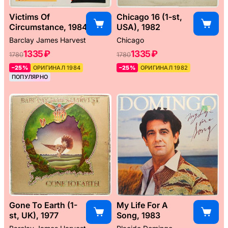
Victims Of
Chicago 16 (1-st,
Circumstance, 1984
USA), 1982
Barclay James Harvest
Chicago
1335 ₽
1335 ₽
1780
1780
–25%
ОРИГИНАЛ 1984
–25%
ОРИГИНАЛ 1982
ПОПУЛЯРНО
Gone To Earth (1-
My Life For A
st, UK), 1977
Song, 1983