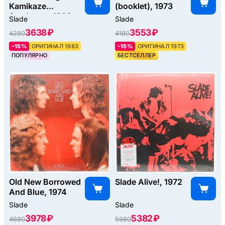
Kamikaze
(booklet), 1973
Syndrome, 1983
Slade
Slade
3638 ₽
3553 ₽
4280
4180
–15%
ОРИГИНАЛ 1983
–15%
ОРИГИНАЛ 1973
ПОПУЛЯРНО
БЕСТСЕЛЛЕР
Old New Borrowed
Slade Alive!, 1972
And Blue, 1974
Slade
Slade
3978 ₽
5382 ₽
4680
5980