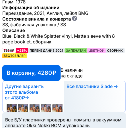
Глэм, 1978
Информация об издании
Переиздание, 2021, Англия, лейбл BMG
?
Состояние винила и конверта
SS, фабричная упаковка / SS
Описание
Blue, Black & White Splatter vinyl, Matte sleeve with 8-
page booklet, сборник
5680₽
−25%
ПЕРЕИЗДАНИЕ 2021
ЗАПЕЧАТАН
ЦВЕТНОЙ
СБОРНИК
БЕСТСЕЛЛЕР
В наличии
В корзину, 4260 ₽
на складе
Другие варианты
Все пластинки Slade →
этого альбома
от 4180₽
→
Все Б/У пластинки проверены, помыты в вакуумном
аппарате Okki Nokki RCM и упакованы