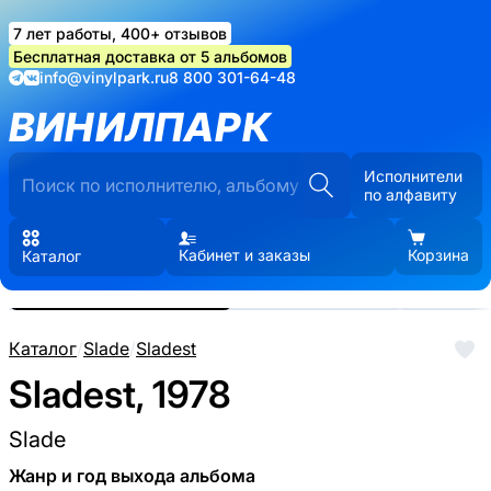
7 лет работы, 400+ отзывов
Бесплатная доставка от 5 альбомов
info@vinylpark.ru
8 800 301-64-48
ВИНИЛПАРК
Исполнители
по алфавиту
Кабинет и заказы
Корзина
Каталог
Реальные фото пластинки.
Нажмите, чтобы увеличить
Каталог
/
Slade
/
Sladest
Sladest, 1978
Slade
Жанр и год выхода альбома