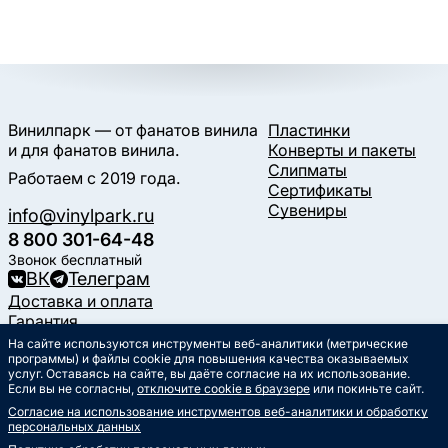
Винилпарк — от фанатов винила
Пластинки
и для фанатов винила.
Конверты и пакеты
Слипматы
Работаем с 2019 года.
Сертификаты
Сувениры
info@vinylpark.ru
8 800 301-64-48
Звонок бесплатный
ВК
Телеграм
Доставка и оплата
Гарантия
Контакты
На сайте используются инструменты веб-аналитики (метрические
программы) и файлы cookie для повышения качества оказываемых
Статьи
услуг. Оставаясь на сайте, вы даёте согласие на их использование.
Музыкальный календарь
Если вы не согласны,
отключите cookie в браузере
или покиньте сайт.
Документы
Согласие на использование инструментов веб-аналитики и обработку
Публичная оферта
персональных данных
Политика обработки
персональных данных