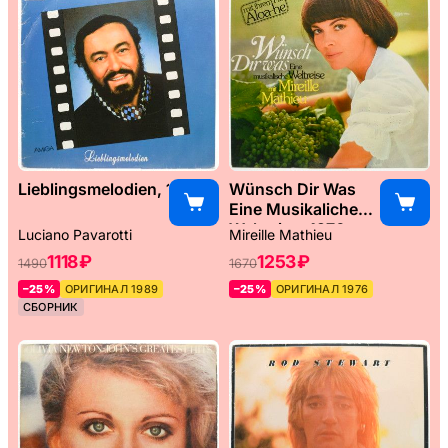
Lieblingsmelodien, 1989
Wünsch Dir Was
Eine Musikaliche
Weltreise, 1976
Luciano Pavarotti
Mireille Mathieu
1118 ₽
1253 ₽
1490
1670
–25%
ОРИГИНАЛ 1989
–25%
ОРИГИНАЛ 1976
СБОРНИК