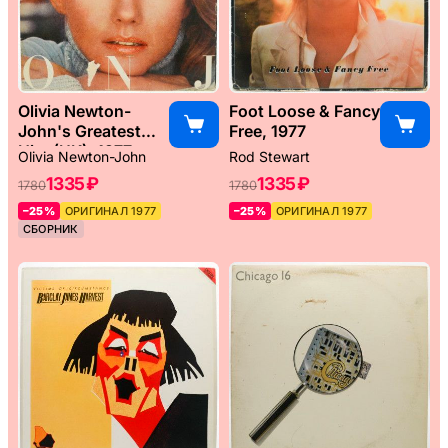
Olivia Newton-
Foot Loose & Fancy
John's Greatest
Free, 1977
Hits (UK), 1977
Olivia Newton-John
Rod Stewart
1335 ₽
1335 ₽
1780
1780
–25%
ОРИГИНАЛ 1977
–25%
ОРИГИНАЛ 1977
СБОРНИК