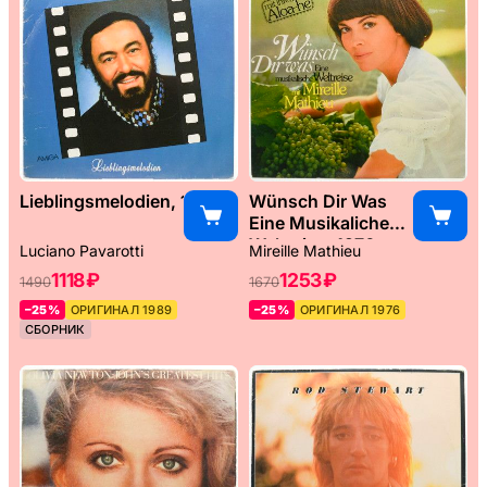
Lieblingsmelodien, 1989
Wünsch Dir Was
Eine Musikaliche
Weltreise, 1976
Luciano Pavarotti
Mireille Mathieu
1118 ₽
1253 ₽
1490
1670
–25%
ОРИГИНАЛ 1989
–25%
ОРИГИНАЛ 1976
СБОРНИК