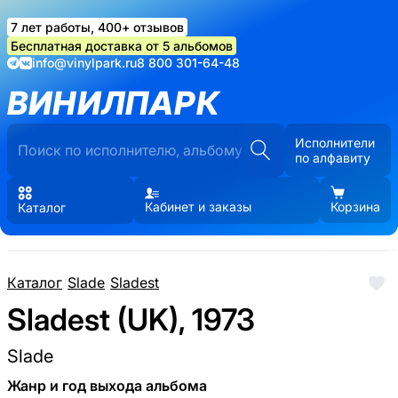
7 лет работы, 400+ отзывов
Бесплатная доставка от 5 альбомов
info@vinylpark.ru
8 800 301-64-48
ВИНИЛПАРК
Исполнители
по алфавиту
Кабинет и заказы
Корзина
Каталог
Каталог
/
Slade
/
Sladest
Sladest (UK), 1973
Slade
Жанр и год выхода альбома