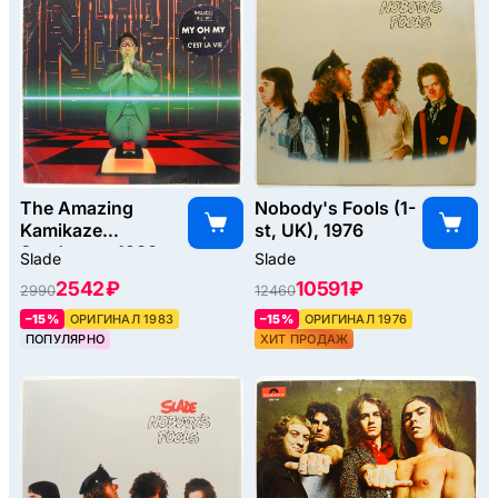
The Amazing
Nobody's Fools (1-
Kamikaze
st, UK), 1976
Syndrome, 1983
Slade
Slade
2542 ₽
10591 ₽
2990
12460
–15%
ОРИГИНАЛ 1983
–15%
ОРИГИНАЛ 1976
ПОПУЛЯРНО
ХИТ ПРОДАЖ