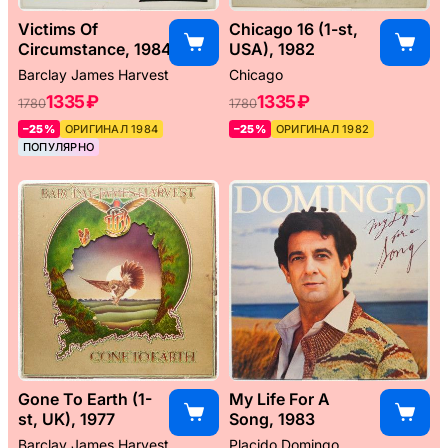
Victims Of
Chicago 16 (1-st,
Circumstance, 1984
USA), 1982
Barclay James Harvest
Chicago
1335 ₽
1335 ₽
1780
1780
–25%
ОРИГИНАЛ 1984
–25%
ОРИГИНАЛ 1982
ПОПУЛЯРНО
Gone To Earth (1-
My Life For A
st, UK), 1977
Song, 1983
Barclay James Harvest
Placido Domingo