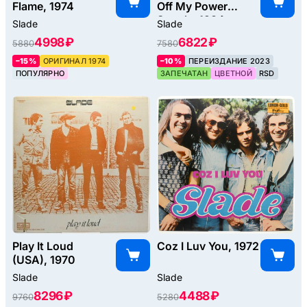
Flame, 1974
Off My Power
Supply, 1984
Slade
Slade
4998 ₽
6822 ₽
5880
7580
–15%
ОРИГИНАЛ 1974
–10%
ПЕРЕИЗДАНИЕ 2023
ПОПУЛЯРНО
ЗАПЕЧАТАН
ЦВЕТНОЙ
RSD
Play It Loud
Coz I Luv You, 1972
(USA), 1970
Slade
Slade
8296 ₽
4488 ₽
9760
5280