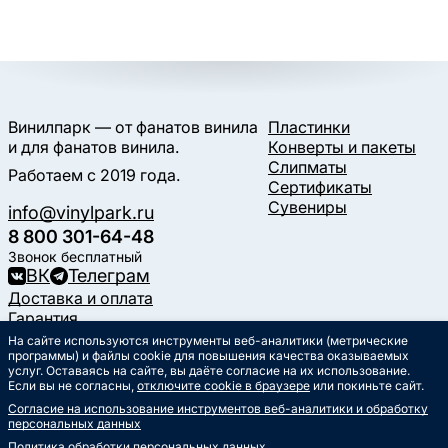
Винилпарк — от фанатов винила
Пластинки
и для фанатов винила.
Конверты и пакеты
Слипматы
Работаем с 2019 года.
Сертификаты
Сувениры
info@vinylpark.ru
8 800 301-64-48
Звонок бесплатный
ВК
Телеграм
Доставка и оплата
Гарантия
Контакты
На сайте используются инструменты веб-аналитики (метрические
Статьи
программы) и файлы cookie для повышения качества оказываемых
услуг. Оставаясь на сайте, вы даёте согласие на их использование.
Музыкальный календарь
Если вы не согласны,
отключите cookie в браузере
или покиньте сайт.
Документы
Согласие на использование инструментов веб-аналитики и обработку
Публичная оферта
персональных данных
Политика обработки
персональных данных
Политика обработки персональных данных