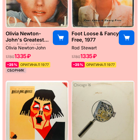
Olivia Newton-
Foot Loose & Fancy
John's Greatest
Free, 1977
Hits (UK), 1977
Olivia Newton-John
Rod Stewart
1335 ₽
1335 ₽
1780
1780
–25%
ОРИГИНАЛ 1977
–25%
ОРИГИНАЛ 1977
СБОРНИК