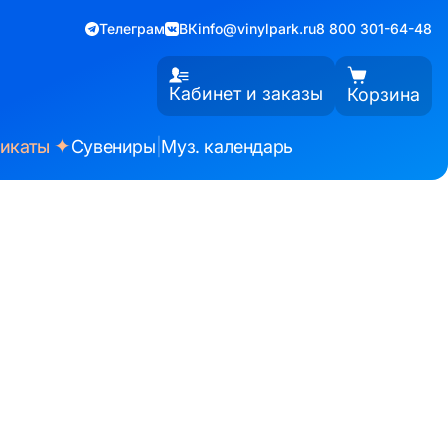
Телеграм
ВК
info@vinylpark.ru
8 800 301-64-48
Кабинет и заказы
Корзина
✦
фикаты
Сувениры
|
Муз. календарь