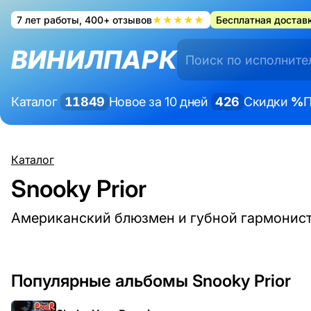
7 лет работы, 400+ отзывов
★★★★★
Бесплатная доставк
ВИНИЛПАРК
Каталог
11849
Новое за 10 дней
426
Скидки
%
П
Каталог
Snooky Prior
Американский блюзмен и губной гармонис
Популярные альбомы Snooky Prior