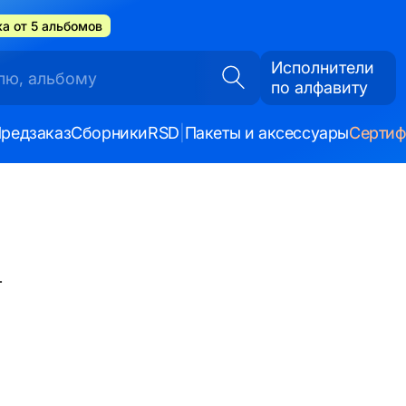
а от 5 альбомов
Исполнители
по алфавиту
редзаказ
Сборники
RSD
|
Пакеты и аксессуары
Серти
т