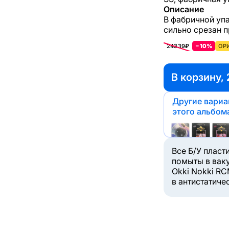
Описание
В фабричной упа
сильно срезан п
24339₽
−10%
ОР
В корзину, 
Другие вари
этого альбом
Все Б/У пласт
помыты в вак
Okki Nokki RC
в антистатиче