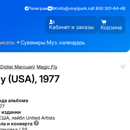
Телеграм
ВК
info@vinylpark.ru
8 800 301-64-48
Кабинет и заказы
Корзина
✦
фикаты
Сувениры
|
Муз. календарь
 Didier Marouani
/
Magic Fly
y (USA), 1977
ода альбома
77
 издании
США, лейбл United Artists
?
ла и конверта
паковка / SS