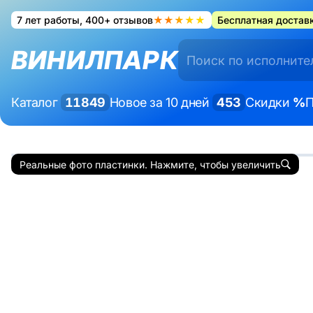
7 лет работы, 400+ отзывов
★★★★★
Бесплатная доставк
ВИНИЛПАРК
Каталог
11849
Новое за 10 дней
453
Скидки
%
П
Реальные фото пластинки. Нажмите, чтобы увеличить