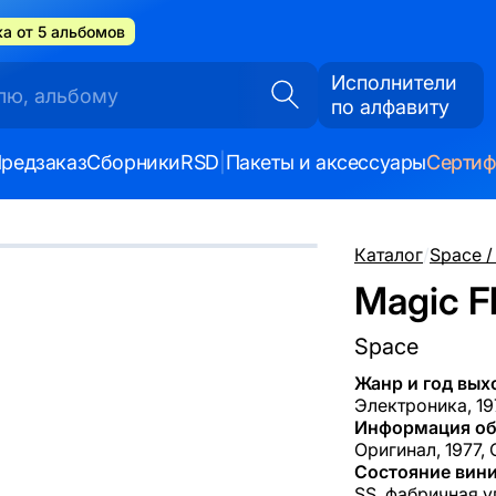
а от 5 альбомов
Исполнители
по алфавиту
редзаказ
Сборники
RSD
|
Пакеты и аксессуары
Серти
Каталог
/
Space /
Magic Fl
Space
Жанр и год вых
Электроника, 19
Информация об
Оригинал, 1977, 
Состояние вини
SS, фабричная у