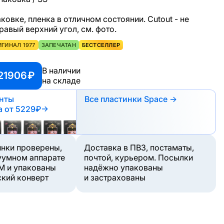
ковке, пленка в отличном состоянии. Cutout - не
равый верхний угол, см. фото.
ИГИНАЛ 1977
ЗАПЕЧАТАН
БЕСТСЕЛЛЕР
В наличии
21906 ₽
на складе
анты
Все пластинки Space →
а
от 5229₽
→
инки проверены,
Доставка в ПВЗ, постаматы,
уумном аппарате
почтой, курьером. Посылки
M и упакованы
надёжно упакованы
ский конверт
и застрахованы