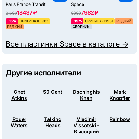
France), 1982
Paris France Transit
Space
18437 ₽
7982 ₽
21690
9390
–15%
ОРИГИНАЛ 1982
–15%
ОРИГИНАЛ 1981
РЕДКИЙ
РЕДКИЙ
СБОРНИК
Все пластинки
Space
в каталоге →
Другие исполнители
Chet
50 Cent
Dschinghis
Mark
Atkins
Khan
Knopfler
Roger
Talking
Vladimir
Rainbow
Waters
Heads
Vissotski -
Высоцкий