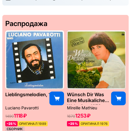
Распродажа
Lieblingsmelodien, 1989
Wünsch Dir Was
Eine Musikaliche
Weltreise, 1976
Luciano Pavarotti
Mireille Mathieu
1118 ₽
1253 ₽
1490
1670
–25%
ОРИГИНАЛ 1989
–25%
ОРИГИНАЛ 1976
СБОРНИК