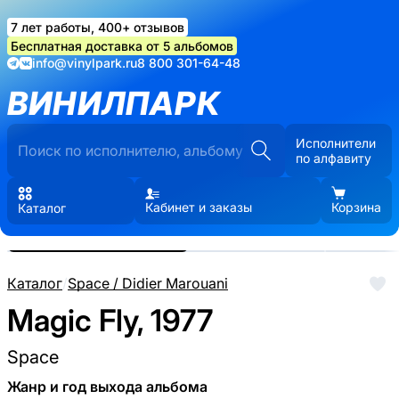
7 лет работы, 400+ отзывов
Бесплатная доставка от 5 альбомов
info@vinylpark.ru
8 800 301-64-48
ВИНИЛПАРК
Исполнители
по алфавиту
Кабинет и заказы
Корзина
Каталог
Реальные фото пластинки.
Нажмите, чтобы увеличить
Каталог
/
Space / Didier Marouani
Magic Fly, 1977
Space
Жанр и год выхода альбома