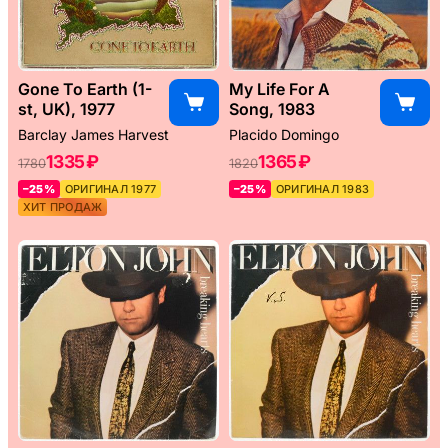
Gone To Earth (1-
My Life For A
st, UK), 1977
Song, 1983
Barclay James Harvest
Placido Domingo
1335 ₽
1365 ₽
1780
1820
–25%
ОРИГИНАЛ 1977
–25%
ОРИГИНАЛ 1983
ХИТ ПРОДАЖ