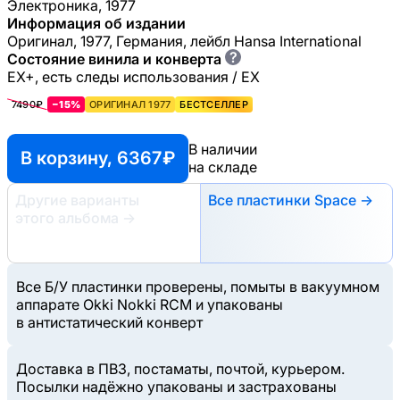
Электроника, 1977
Информация об издании
Оригинал, 1977, Германия, лейбл Hansa International
?
Состояние винила и конверта
EX+, есть следы использования / EX
7490₽
−15%
ОРИГИНАЛ 1977
БЕСТСЕЛЛЕР
В наличии
В корзину, 6367 ₽
на складе
Другие варианты
Все пластинки Space →
этого альбома
→
Все Б/У пластинки проверены, помыты в вакуумном
аппарате Okki Nokki RCM и упакованы
в антистатический конверт
Доставка в ПВЗ, постаматы, почтой, курьером.
Посылки надёжно упакованы и застрахованы