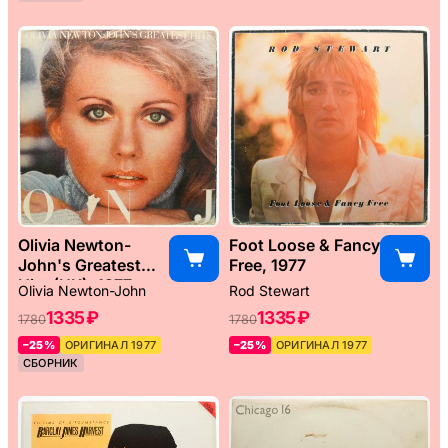
Olivia Newton-
Foot Loose & Fancy
John's Greatest
Free, 1977
Hits (UK), 1977
Olivia Newton-John
Rod Stewart
1335 ₽
1335 ₽
1780
1780
–25%
ОРИГИНАЛ 1977
–25%
ОРИГИНАЛ 1977
СБОРНИК