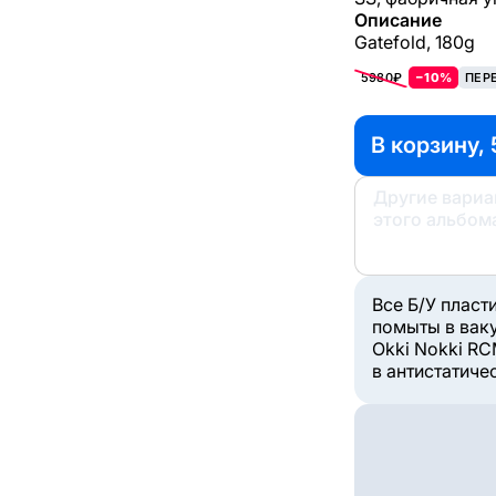
Описание
Gatefold, 180g
5980₽
−10%
ПЕР
В корзину, 
Другие вари
этого альбом
Все Б/У пласт
помыты в вак
Okki Nokki RC
в антистатиче