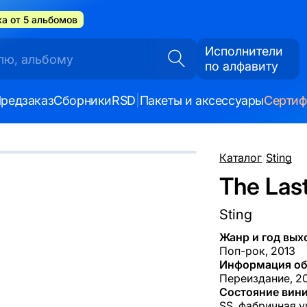
а от 5 альбомов
Исполнители
по алфавиту
редзаказ
Сборники
RSD
|
Пакеты и аксессуары
Серти
Каталог
/
Sting
The Last
Sting
Жанр и год вых
Поп-рок, 2013
Информация об
Переиздание, 20
Состояние вини
SS, фабричная у