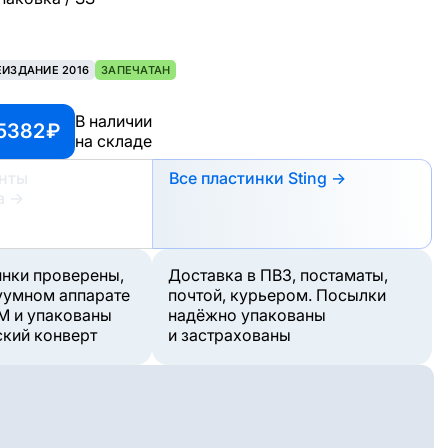
ЕИЗДАНИЕ 2016
ЗАПЕЧАТАН
В наличии
5382 ₽
на складе
анты
Все пластинки Sting →
а
→
инки проверены,
Доставка в ПВЗ, постаматы,
уумном аппарате
почтой, курьером. Посылки
M и упакованы
надёжно упакованы
ский конверт
и застрахованы