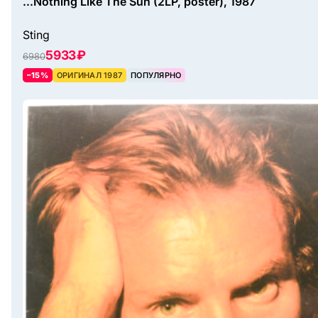
...Nothing Like The Sun (2LP, poster), 1987
Sting
5933 ₽
6980
–15%
ОРИГИНАЛ 1987
ПОПУЛЯРНО