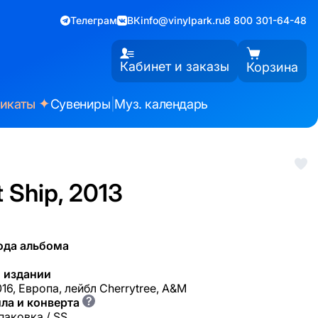
Телеграм
ВК
info@vinylpark.ru
8 800 301-64-48
Кабинет и заказы
Корзина
✦
фикаты
Сувениры
|
Муз. календарь
 Ship, 2013
ода альбома
 издании
16, Европа, лейбл Cherrytree, A&M
?
ла и конверта
паковка / SS