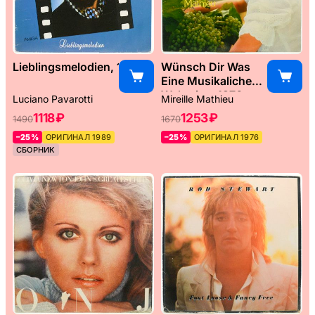
Lieblingsmelodien, 1989
Wünsch Dir Was
Eine Musikaliche
Weltreise, 1976
Luciano Pavarotti
Mireille Mathieu
1118 ₽
1253 ₽
1490
1670
–25%
ОРИГИНАЛ 1989
–25%
ОРИГИНАЛ 1976
СБОРНИК