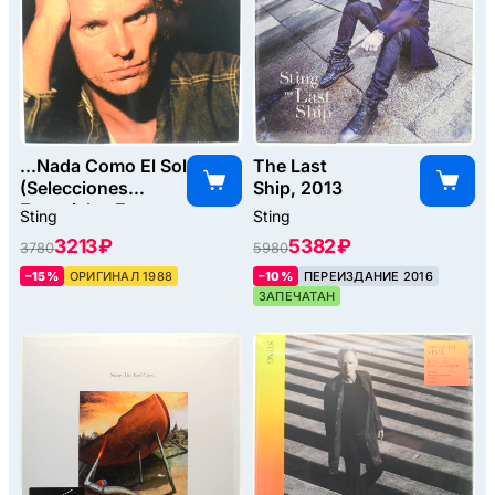
...Nada Como El Sol
The Last
(Selecciones
Ship, 2013
Especiales En
Sting
Sting
Espanol Y
3213 ₽
5382 ₽
3780
5980
Portugues), 1988
–15%
ОРИГИНАЛ 1988
–10%
ПЕРЕИЗДАНИЕ 2016
ЗАПЕЧАТАН