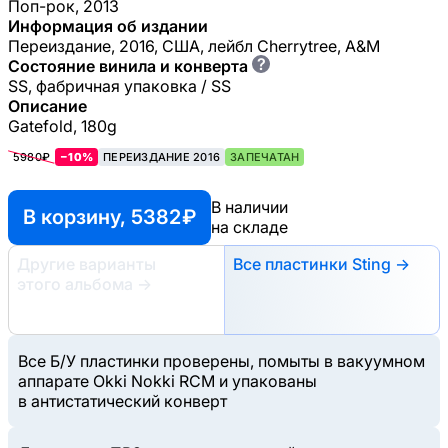
Поп-рок, 2013
Информация об издании
Переиздание, 2016, США, лейбл Cherrytree, A&M
?
Состояние винила и конверта
SS, фабричная упаковка / SS
Описание
Gatefold, 180g
5980₽
−10%
ПЕРЕИЗДАНИЕ 2016
ЗАПЕЧАТАН
В наличии
В корзину, 5382 ₽
на складе
Другие варианты
Все пластинки Sting →
этого альбома
→
Все Б/У пластинки проверены, помыты в вакуумном
аппарате Okki Nokki RCM и упакованы
в антистатический конверт