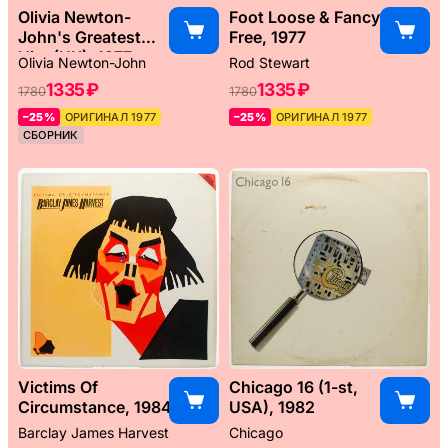
Olivia Newton-
Foot Loose & Fancy
John's Greatest
Free, 1977
Hits (UK), 1977
Olivia Newton-John
Rod Stewart
1335 ₽
1335 ₽
1780
1780
–25%
ОРИГИНАЛ 1977
–25%
ОРИГИНАЛ 1977
СБОРНИК
Victims Of
Chicago 16 (1-st,
Circumstance, 1984
USA), 1982
Barclay James Harvest
Chicago