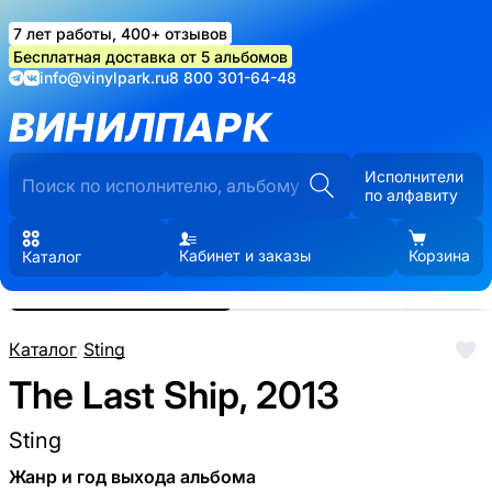
7 лет работы, 400+ отзывов
Бесплатная доставка от 5 альбомов
info@vinylpark.ru
8 800 301-64-48
ВИНИЛПАРК
Исполнители
по алфавиту
Кабинет и заказы
Корзина
Каталог
Реальные фото пластинки.
Нажмите, чтобы увеличить
Каталог
/
Sting
The Last Ship, 2013
Sting
Жанр и год выхода альбома