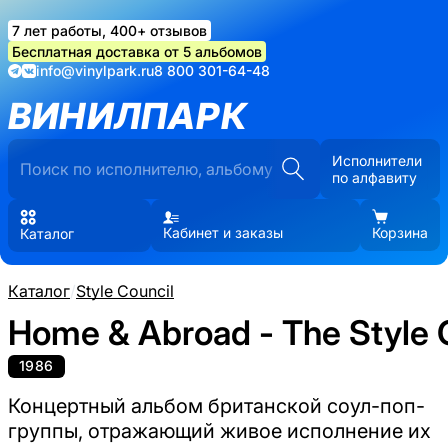
7 лет работы, 400+ отзывов
Бесплатная доставка от 5 альбомов
info@vinylpark.ru
8 800 301-64-48
ВИНИЛПАРК
Исполнители
по алфавиту
Кабинет и заказы
Корзина
Каталог
Каталог
/
Style Council
Home & Abroad - The Style C
1986
Концертный альбом британской соул-поп-
группы, отражающий живое исполнение их