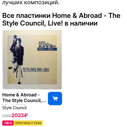
лучших композиций.
Все пластинки Home & Abroad - The
Style Council, Live! в наличии
Home & Abroad -
The Style Council,
Live!, 1986
Style Council
2023 ₽
2380
–15%
ОРИГИНАЛ 1986