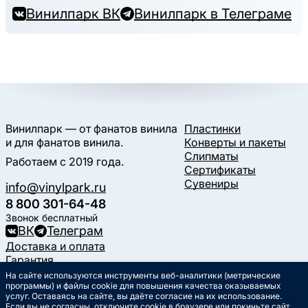
Винилпарк ВК
Винилпарк в Телеграме
Винилпарк — от фанатов винила
Пластинки
и для фанатов винила.
Конверты и пакеты
Слипматы
Работаем с 2019 года.
Сертификаты
Сувениры
info@vinylpark.ru
8 800 301-64-48
Звонок бесплатный
ВК
Телеграм
Доставка и оплата
Гарантия
Контакты
На сайте используются инструменты веб-аналитики (метрические
Статьи
программы) и файлы cookie для повышения качества оказываемых
услуг. Оставаясь на сайте, вы даёте согласие на их использование.
Музыкальный календарь
Если вы не согласны,
отключите cookie в браузере
или покиньте сайт.