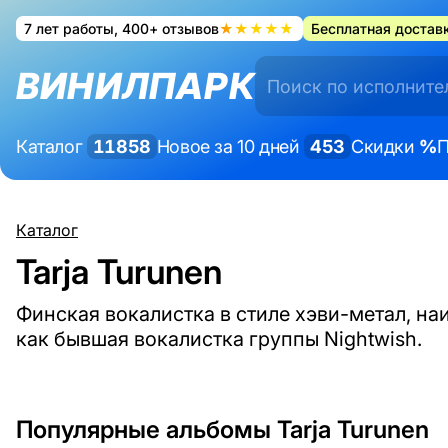
7 лет работы, 400+ отзывов
★★★★★
Бесплатная доставк
ВИНИЛПАРК
Каталог
11858
Новое за 10 дней
453
Скидки
%
П
Каталог
Tarja Turunen
Финская вокалистка в стиле хэви-метал, на
как бывшая вокалистка группы Nightwish.
Популярные альбомы Tarja Turunen