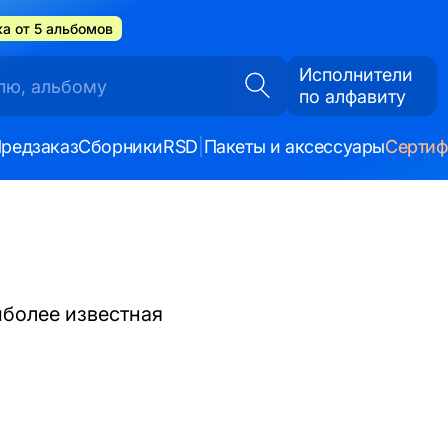
а от 5 альбомов
Исполнители
по алфавиту
редзаказ
Сборники
RSD
|
Пакеты и аксессуары
Серти
иболее известная