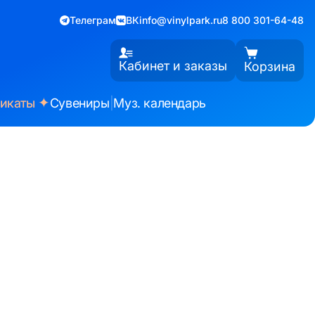
Телеграм
ВК
info@vinylpark.ru
8 800 301-64-48
Кабинет и заказы
Корзина
✦
фикаты
Сувениры
|
Муз. календарь