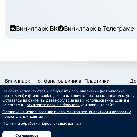
Винилпарк ВК
Винилпарк в Телеграме
Винилпарк — от фанатов винила
Пластинки
До
и для фанатов винила.
Конверты и пакеты
Га
На сайте используются инструменты веб-аналитики (метрические
Слипматы
Ко
Работаем с 2019 года.
программы) и файлы cookie для повышения качества оказываемых услуг.
Сертификаты
Ст
Оставаясь на сайте, вы даёте согласие на их использование. Если вы
Сувениры
Му
не согласны,
отключите cookie в браузере
или покиньте сайт.
info@vinylpark.ru
Согласие на использование инструментов веб-аналитики и обработку
8 800 301-64-48
персональных данных
Звонок бесплатный
Политика обработки персональных данных
ВК
Телеграм
Соглашаюсь