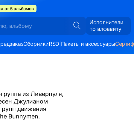
а от 5 альбомов
Исполнители
по алфавиту
редзаказ
Сборники
RSD
|
Пакеты и аксессуары
Серти
группа из Ливерпуля,
песен Джулианом
 групп движения
 the Bunnymen.