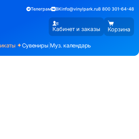
Телеграм
ВК
info@vinylpark.ru
8 800 301-64-48
Кабинет и заказы
Корзина
✦
фикаты
Сувениры
|
Муз. календарь