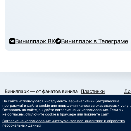
Винилпарк ВК
Винилпарк в Телеграме
Винилпарк — от фанатов винила
Пластинки
До
и для фанатов винила.
Конверты и пакеты
Га
На сайте используются инструменты веб-аналитики (метрические
Слипматы
Ко
Работаем с 2019 года.
программы) и файлы cookie для повышения качества оказываемых услуг.
Сертификаты
Ст
Оставаясь на сайте, вы даёте согласие на их использование. Если вы
Сувениры
Му
не согласны,
отключите cookie в браузере
или покиньте сайт.
info@vinylpark.ru
Согласие на использование инструментов веб-аналитики и обработку
8 800 301-64-48
персональных данных
Звонок бесплатный