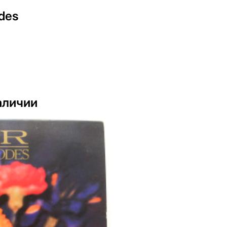
des
аличии