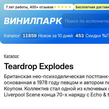
7 лет работы, 400+ отзывов
★★★★★
Бесплатная доставк
ВИНИЛПАРК
Каталог
11859
Новое за 10 дней
453
Скидки
%
П
Каталог
Teardrop Explodes
Британская нео-психоделическая постпанк-
основанная в 1978 году певцом и автором 
Коупом. Коллектив стал одной из ключевых
Liverpool Scene конца 70-х наряду с Echo &