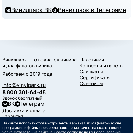
Винилпарк ВК
Винилпарк в Телеграме
Винилпарк — от фанатов винила
Пластинки
и для фанатов винила.
Конверты и пакеты
Слипматы
Работаем с 2019 года.
Сертификаты
Сувениры
info@vinylpark.ru
8 800 301-64-48
Звонок бесплатный
ВК
Телеграм
Доставка и оплата
Гарантия
Контакты
На сайте используются инструменты веб-аналитики (метрические
программы) и файлы cookie для повышения качества оказываемых
Статьи
услуг. Оставаясь на сайте, вы даёте согласие на их использование.