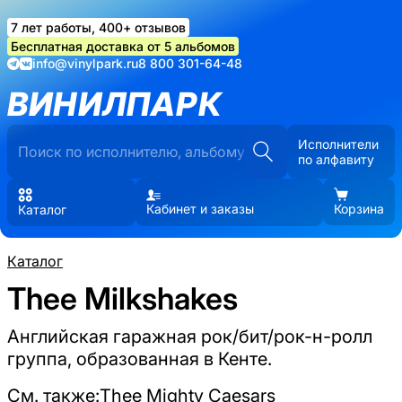
7 лет работы, 400+ отзывов
Бесплатная доставка от 5 альбомов
info@vinylpark.ru
8 800 301-64-48
ВИНИЛПАРК
Исполнители
по алфавиту
Кабинет и заказы
Корзина
Каталог
Каталог
Thee Milkshakes
Английская гаражная рок/бит/рок-н-ролл
группа, образованная в Кенте.
См. также:
Thee Mighty Caesars