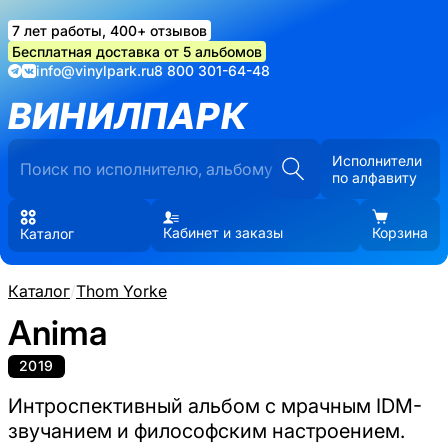
7 лет работы, 400+ отзывов
Бесплатная доставка от 5 альбомов
info@vinylpark.ru
8 800 301-64-48
ВИНИЛПАРК
Исполнители
по алфавиту
Кабинет и заказы
Корзина
Каталог
Каталог
/
Thom Yorke
Anima
2019
Интроспективный альбом с мрачным IDM-
звучанием и философским настроением.