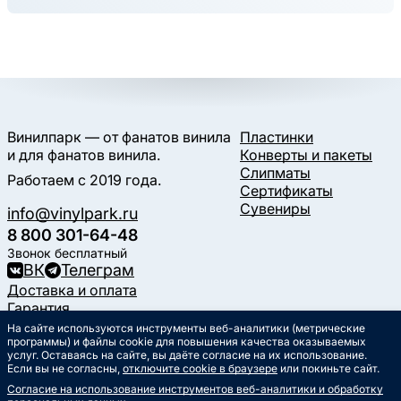
Винилпарк — от фанатов винила
Пластинки
и для фанатов винила.
Конверты и пакеты
Слипматы
Работаем с 2019 года.
Сертификаты
Сувениры
info@vinylpark.ru
8 800 301-64-48
Звонок бесплатный
ВК
Телеграм
Доставка и оплата
Гарантия
Контакты
На сайте используются инструменты веб-аналитики (метрические
Статьи
программы) и файлы cookie для повышения качества оказываемых
услуг. Оставаясь на сайте, вы даёте согласие на их использование.
Музыкальный календарь
Если вы не согласны,
отключите cookie в браузере
или покиньте сайт.
Документы
Согласие на использование инструментов веб-аналитики и обработку
Публичная оферта