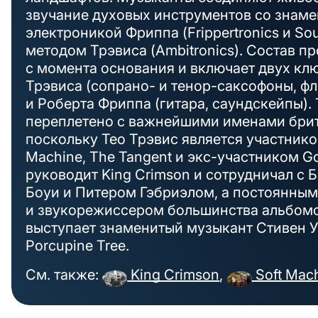
звучание духовых инструментов со знаме
электроникой Фриппа (Frippertronics и S
методом Трэвиса (Ambitronics). Состав п
с момента основания и включает двух кл
Трэвиса (сопрано- и тенор-саксофоны, фл
и Роберта Фриппа (гитара, саундскейпы).
переплетено с важнейшими именами брит
поскольку Тео Трэвис является участнико
Machine, The Tangent и экс-участником G
руководит King Crimson и сотрудничал с
Боуи и Питером Гэбриэлом, а постоянны
и звукорежиссером большинства альбомов
выступает знаменитый музыкант Стивен У
Porcupine Tree.
См. также:
King Crimson
,
Soft Mac