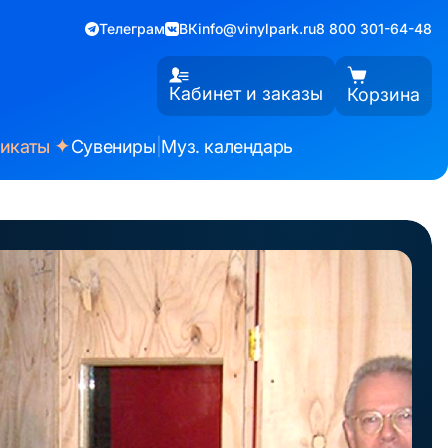
Телеграм
ВК
info@vinylpark.ru
8 800 301-64-48
Кабинет и заказы
Корзина
✦
фикаты
Сувениры
|
Муз. календарь