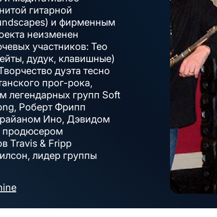
нитой гитарной
oundscapes) и фирменным
роекта неизменен
ючевых участников: Тео
ейты, дудук, клавишные)
 Творчество дуэта тесно
анского прог-рока,
м легендарных групп Soft
ong, Роберт Фрипп
 Брайаном Ино, Дэвидом
м продюсером
 Travis & Fripp
илсон, лидер группы
hine