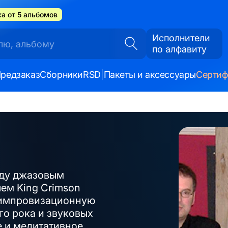
а от 5 альбомов
Исполнители
по алфавиту
редзаказ
Сборники
RSD
|
Пакеты и аксессуары
Серти
оду джазовым
ем King Crimson
 импровизационную
го рока и звуковых
 и медитативное