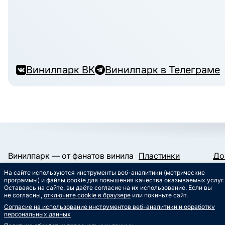
Винилпарк ВК
Винилпарк в Телеграме
Винилпарк — от фанатов винила
Пластинки
До
и для фанатов винила.
Конверты и пакеты
Га
На сайте используются инструменты веб-аналитики (метрические
Слипматы
Ко
Работаем с 2019 года.
программы) и файлы cookie для повышения качества оказываемых услуг.
Сертификаты
Ст
Оставаясь на сайте, вы даёте согласие на их использование. Если вы
Сувениры
Му
не согласны,
отключите cookie в браузере
или покиньте сайт.
info@vinylpark.ru
Согласие на использование инструментов веб-аналитики и обработку
8 800 301-64-48
персональных данных
Звонок бесплатный