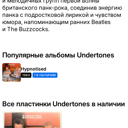
и мелодичных групп первой волны
британского панк-рока, соединив энергию
панка с подростковой лирикой и чувством
юмора, напоминающим ранних Beatles
и The Buzzcocks.
Популярные альбомы Undertones
Hypnotised
1980
1 В НАЛИЧИИ
Все пластинки Undertones в наличии