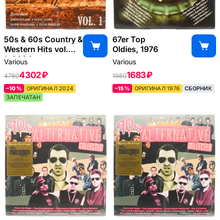
50s & 60s Country &
67er Top
Western Hits vol.
Oldies, 1976
1, 2024
Various
Various
4302 ₽
1683 ₽
4780
1980
–10%
ОРИГИНАЛ 2024
–15%
ОРИГИНАЛ 1976
СБОРНИК
ЗАПЕЧАТАН