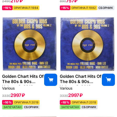
2117 ₽
757 ₽
2490
890
–15%
ОРИГИНАЛ 1984
–15%
ОРИГИНАЛ 1982
СБОРНИК
Golden Chart Hits Of
Golden Chart Hits Of
The 80s & 90s
The 80s & 90s
Volume 2, 2019
Volume 2, 2019
Various
Various
2997 ₽
2997 ₽
3330
3330
–10%
ОРИГИНАЛ 2019
–10%
ОРИГИНАЛ 2019
ЗАПЕЧАТАН
СБОРНИК
ЗАПЕЧАТАН
СБОРНИК