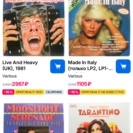
Live And Heavy
Made In Italy
(UK), 1981
(только LP2, LP1-
нет), Неизвестно
Various
Various
2967 ₽
1105 ₽
3490
1299
–15%
ОРИГИНАЛ 1981
СБОРНИК
–15%
ОРИГИНАЛ НЕИЗВЕСТНО