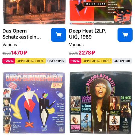
Das Opern-
Deep Heat (2LP,
Schatzkästlein
UK), 1989
Vol.1, 1970
Various
Various
1470 ₽
2278 ₽
1960
2679
–25%
ОРИГИНАЛ 1970
СБОРНИК
–15%
ОРИГИНАЛ 1989
СБОРНИК