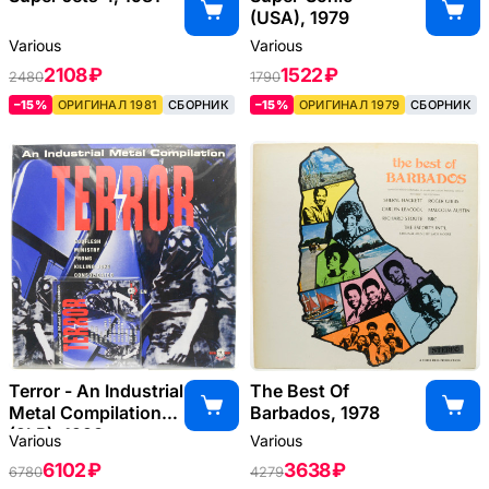
(USA), 1979
Various
Various
2108 ₽
1522 ₽
2480
1790
–15%
ОРИГИНАЛ 1981
СБОРНИК
–15%
ОРИГИНАЛ 1979
СБОРНИК
Terror - An Industrial
The Best Of
Metal Compilation
Barbados, 1978
(2LP), 1993
Various
Various
6102 ₽
3638 ₽
6780
4279