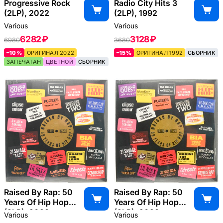
Progressive Rock
Radio City Hits 3
(2LP), 2022
(2LP), 1992
Various
Various
6282 ₽
3128 ₽
6980
3680
–10%
ОРИГИНАЛ 2022
–15%
ОРИГИНАЛ 1992
СБОРНИК
ЗАПЕЧАТАН
ЦВЕТНОЙ
СБОРНИК
Raised By Rap: 50
Raised By Rap: 50
Years Of Hip Hop
Years Of Hip Hop
(2LP), 2023
(2LP), 2023
Various
Various