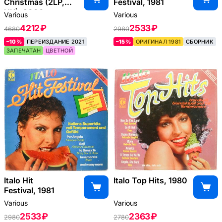
Christmas (2LP,
Festival, 1981
UK), 2000
Various
Various
4212 ₽
2533 ₽
4680
2980
–10%
ПЕРЕИЗДАНИЕ 2021
–15%
ОРИГИНАЛ 1981
СБОРНИК
ЗАПЕЧАТАН
ЦВЕТНОЙ
Italo Hit
Italo Top Hits, 1980
Festival, 1981
Various
Various
2533 ₽
2363 ₽
2980
2780