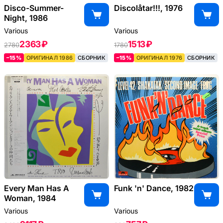
Disco-Summer-
Discolåtar!!!, 1976
Night, 1986
Various
Various
2363 ₽
1513 ₽
2780
1780
–15%
ОРИГИНАЛ 1986
СБОРНИК
–15%
ОРИГИНАЛ 1976
СБОРНИК
Every Man Has A
Funk 'n' Dance, 1982
Woman, 1984
Various
Various