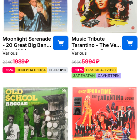
Moonlight Serenade
Music Tribute
- 20 Great Big Band
Tarantino - The Very
Hits, 1984
Best Songs From
Various
Various
Quentin Tarantino's
1989 ₽
5994 ₽
2340
6660
Films (2LP), 2020
–15%
ОРИГИНАЛ 1984
СБОРНИК
–10%
ОРИГИНАЛ 2020
ЗАПЕЧАТАН
САУНДТРЕК