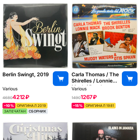
Berlin Swingt, 2019
Carla Thomas / The
Shirelles / Lonnie
Mack / Brook
Various
Various
Benton / Otis Spann
4212 ₽
1267 ₽
4680
1490
/ Muddy
Waters, 1981
–10%
ОРИГИНАЛ 2019
–15%
ОРИГИНАЛ 1981
ЗАПЕЧАТАН
СБОРНИК