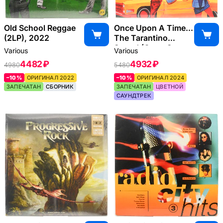
Old School Reggae
Once Upon A Time...
(2LP), 2022
The Tarantino
Sound (Great Songs
Various
Various
From His
4482 ₽
4932 ₽
4980
5480
Movies), 2024
–10%
ОРИГИНАЛ 2022
–10%
ОРИГИНАЛ 2024
ЗАПЕЧАТАН
СБОРНИК
ЗАПЕЧАТАН
ЦВЕТНОЙ
САУНДТРЕК