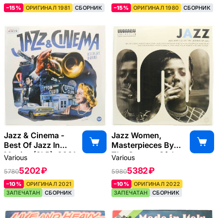
–15%
ОРИГИНАЛ 1981
СБОРНИК
–15%
ОРИГИНАЛ 1980
СБОРНИК
Jazz & Cinema -
Jazz Women,
Best Of Jazz In
Masterpieces By
Movies (2LP), 2021
The Queens Of Jazz
Various
Various
(2LP), 2022
5202 ₽
5382 ₽
5780
5980
–10%
ОРИГИНАЛ 2021
–10%
ОРИГИНАЛ 2022
ЗАПЕЧАТАН
СБОРНИК
ЗАПЕЧАТАН
СБОРНИК