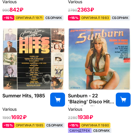
Various
Various
842 ₽
2363 ₽
990
2780
–15%
ОРИГИНАЛ 1971
СБОРНИК
–15%
ОРИГИНАЛ 1983
СБОРНИК
Summer Hits, 1985
Sunburn - 22
'Blazing' Disco Hits
Including The
Various
Various
Original Soundtrack
1692 ₽
1938 ₽
1990
2280
(UK), 1980
–15%
ОРИГИНАЛ 1985
СБОРНИК
–15%
ОРИГИНАЛ 1980
САУНДТРЕК
СБОРНИК