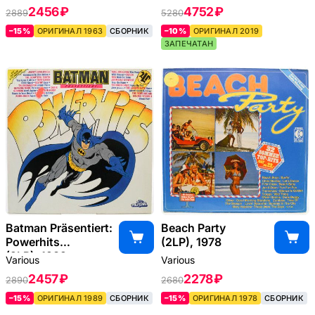
2456 ₽
4752 ₽
2889
5280
–15%
ОРИГИНАЛ 1963
СБОРНИК
–10%
ОРИГИНАЛ 2019
ЗАПЕЧАТАН
Batman Präsentiert:
Beach Party
Powerhits
(2LP), 1978
(2LP), 1989
Various
Various
2457 ₽
2278 ₽
2890
2680
–15%
ОРИГИНАЛ 1989
СБОРНИК
–15%
ОРИГИНАЛ 1978
СБОРНИК