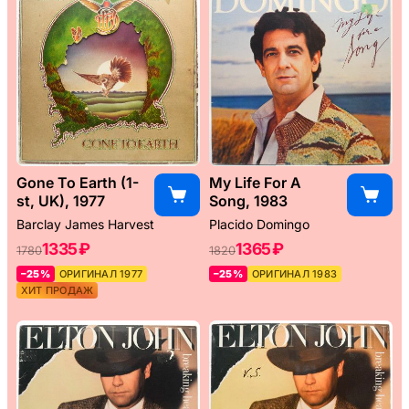
Gone To Earth (1-
My Life For A
st, UK), 1977
Song, 1983
Barclay James Harvest
Placido Domingo
1335 ₽
1365 ₽
1780
1820
–25%
ОРИГИНАЛ 1977
–25%
ОРИГИНАЛ 1983
ХИТ ПРОДАЖ