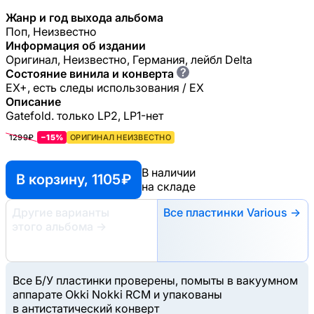
Жанр и год выхода альбома
Поп, Неизвестно
Информация об издании
Оригинал, Неизвестно, Германия, лейбл Delta
?
Состояние винила и конверта
EX+, есть следы использования / EX
Описание
Gatefold. только LP2, LP1-нет
1299₽
−15%
ОРИГИНАЛ НЕИЗВЕСТНО
В наличии
В корзину, 1105 ₽
на складе
Другие варианты
Все пластинки Various →
этого альбома
→
Все Б/У пластинки проверены, помыты в вакуумном
аппарате Okki Nokki RCM и упакованы
в антистатический конверт