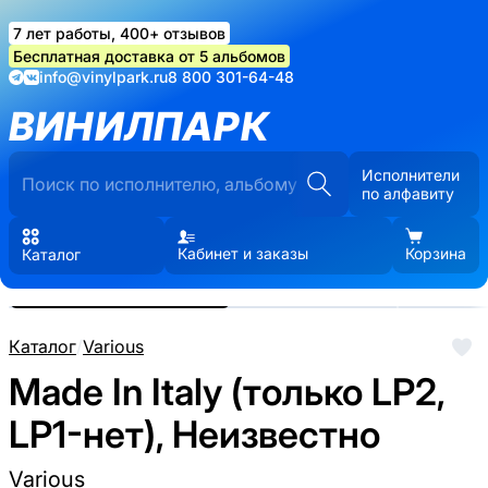
7 лет работы, 400+ отзывов
Бесплатная доставка от 5 альбомов
info@vinylpark.ru
8 800 301-64-48
ВИНИЛПАРК
Исполнители
по алфавиту
Кабинет и заказы
Корзина
Каталог
Реальные фото пластинки.
Нажмите, чтобы увеличить
Каталог
/
Various
Made In Italy (только LP2,
LP1-нет), Неизвестно
Various