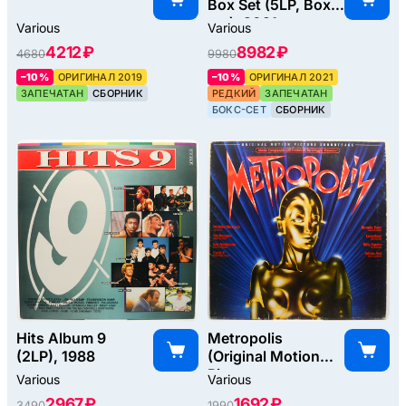
Box Set (5LP, Box-
set), 2021
Various
Various
4212 ₽
8982 ₽
4680
9980
–10%
ОРИГИНАЛ 2019
–10%
ОРИГИНАЛ 2021
ЗАПЕЧАТАН
СБОРНИК
РЕДКИЙ
ЗАПЕЧАТАН
БОКС-СЕТ
СБОРНИК
Hits Album 9
Metropolis
(2LP), 1988
(Original Motion
Picture
Various
Various
Soundtrack), 1984
2967 ₽
1692 ₽
3490
1990