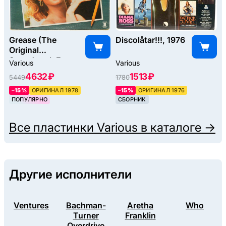
Grease (The
Discolåtar!!!, 1976
Original
Soundtrack From
Various
Various
The Motion
4632 ₽
1513 ₽
5449
1780
Picture) (2LP), 1978
–15%
ОРИГИНАЛ 1978
–15%
ОРИГИНАЛ 1976
ПОПУЛЯРНО
СБОРНИК
Все пластинки
Various
в каталоге →
Другие исполнители
Ventures
Bachman-
Aretha
Who
Turner
Franklin
Overdrive