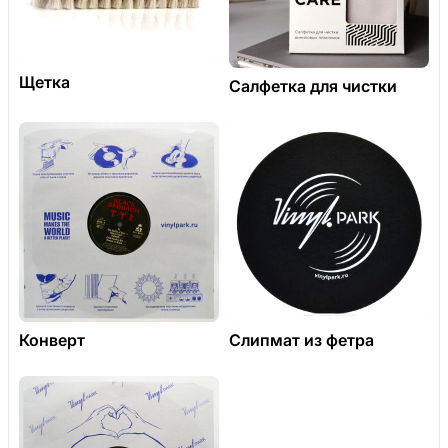
Щетка
Салфетка для чистки
Конверт
Слипмат из фетра