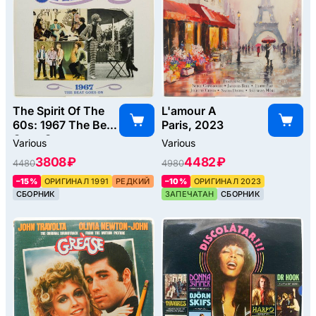
The Spirit Of The
L'amour A
60s: 1967 The Beat
Paris, 2023
Goes On
Various
Various
(2LP), 1991
3808 ₽
4482 ₽
4480
4980
–15%
ОРИГИНАЛ 1991
РЕДКИЙ
–10%
ОРИГИНАЛ 2023
СБОРНИК
ЗАПЕЧАТАН
СБОРНИК