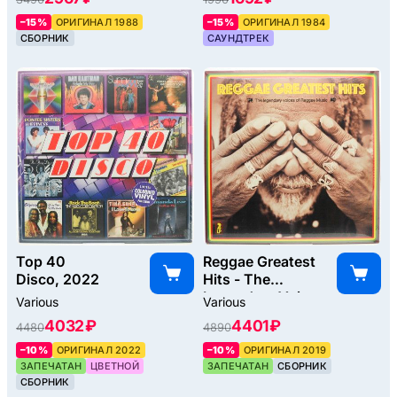
–15%
ОРИГИНАЛ 1988
–15%
ОРИГИНАЛ 1984
СБОРНИК
САУНДТРЕК
Top 40
Reggae Greatest
Disco, 2022
Hits - The
Legendary Voices
Various
Various
Of Reggae Music
4032 ₽
4401 ₽
4480
4890
(2LP), 2019
–10%
ОРИГИНАЛ 2022
–10%
ОРИГИНАЛ 2019
ЗАПЕЧАТАН
ЦВЕТНОЙ
ЗАПЕЧАТАН
СБОРНИК
СБОРНИК