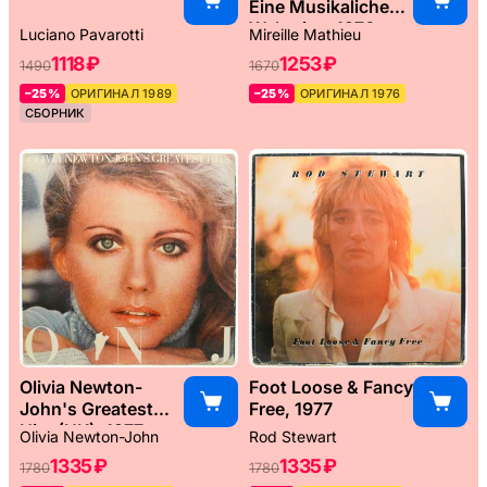
Eine Musikaliche
Weltreise, 1976
Luciano Pavarotti
Mireille Mathieu
1118 ₽
1253 ₽
1490
1670
–25%
ОРИГИНАЛ 1989
–25%
ОРИГИНАЛ 1976
СБОРНИК
Olivia Newton-
Foot Loose & Fancy
John's Greatest
Free, 1977
Hits (UK), 1977
Olivia Newton-John
Rod Stewart
1335 ₽
1335 ₽
1780
1780