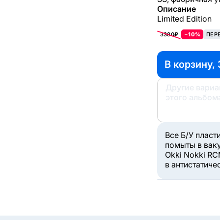
Описание
Limited Edition
3380₽
−10%
ПЕР
В корзину, 
Другие вари
этого альбом
Все Б/У пласт
помыты в вак
Okki Nokki RC
в антистатиче