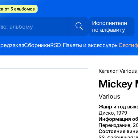
а от 5 альбомов
Исполнители
по алфавиту
редзаказ
Сборники
RSD
|
Пакеты и аксессуары
Серти
Каталог
/
Various
Mickey 
Various
Жанр и год вых
Диско, 1979
Информация об
Переиздание, 20
Состояние вини
SS, фабричная у