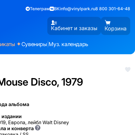
Телеграм
ВК
info@vinylpark.ru
8 800 301-64-48
Кабинет и заказы
Корзина
✦
фикаты
Сувениры
|
Муз. календарь
Mouse Disco, 1979
ода альбома
 издании
19, Европа, лейбл Walt Disney
?
ла и конверта
паковка / SS