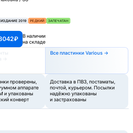
ЕИЗДАНИЕ 2019
РЕДКИЙ
ЗАПЕЧАТАН
В наличии
3042 ₽
на складе
анты
Все пластинки Various →
а
→
инки проверены,
Доставка в ПВЗ, постаматы,
уумном аппарате
почтой, курьером. Посылки
M и упакованы
надёжно упакованы
ский конверт
и застрахованы