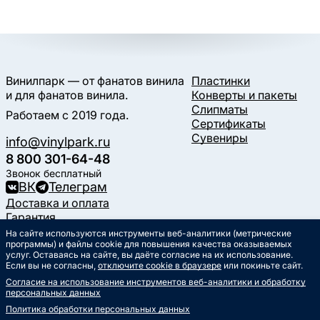
Винилпарк — от фанатов винила
Пластинки
и для фанатов винила.
Конверты и пакеты
Слипматы
Работаем с 2019 года.
Сертификаты
Сувениры
info@vinylpark.ru
8 800 301-64-48
Звонок бесплатный
ВК
Телеграм
Доставка и оплата
Гарантия
Контакты
На сайте используются инструменты веб-аналитики (метрические
программы) и файлы cookie для повышения качества оказываемых
Статьи
услуг. Оставаясь на сайте, вы даёте согласие на их использование.
Музыкальный календарь
Если вы не согласны,
отключите cookie в браузере
или покиньте сайт.
Документы
Согласие на использование инструментов веб-аналитики и обработку
Публичная оферта
персональных данных
Политика обработки
персональных данных
Политика обработки персональных данных
Согласие на обработку
персональных данных