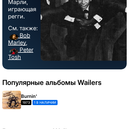
Марли,
играющая
регги.
См. также:
Bob
Marley
,
Peter
Tosh
Популярные альбомы Wailers
Burnin'
1973
1 В НАЛИЧИИ